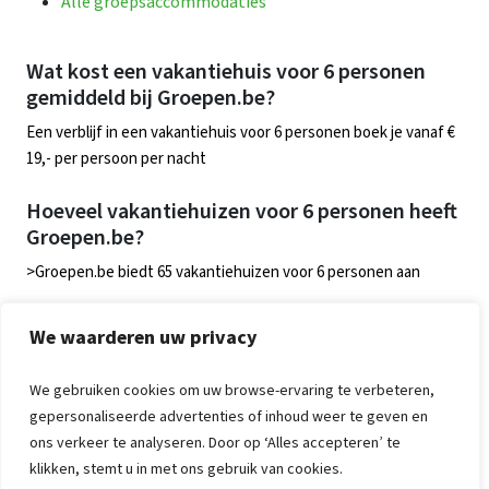
Alle groepsaccommodaties
Wat kost een vakantiehuis voor 6 personen
gemiddeld bij Groepen.be?
Een verblijf in een vakantiehuis voor 6 personen boek je vanaf €
19,- per persoon per nacht
Hoeveel vakantiehuizen voor 6 personen heeft
Groepen.be?
>Groepen.be biedt 65 vakantiehuizen voor 6 personen aan
In welke landen biedt Groepen.be
We waarderen uw privacy
vakantiehuizen voor 6 personen aan?
Groepen.be biedt vakantiehuizen voor 6 personen aan in
We gebruiken cookies om uw browse-ervaring te verbeteren,
Nederland, Belgie en Duitsland
gepersonaliseerde advertenties of inhoud weer te geven en
ons verkeer te analyseren. Door op ‘Alles accepteren’ te
klikken, stemt u in met ons gebruik van cookies.