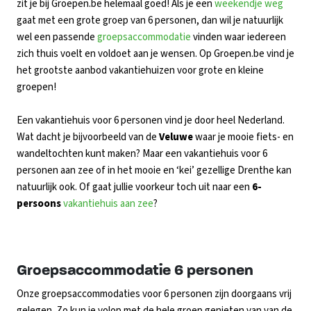
zit je bij Groepen.be helemaal goed! Als je een
weekendje weg
gaat met een grote groep van 6 personen, dan wil je natuurlijk
wel een passende
groepsaccommodatie
vinden waar iedereen
zich thuis voelt en voldoet aan je wensen. Op Groepen.be vind je
het grootste aanbod vakantiehuizen voor grote en kleine
groepen!
Een vakantiehuis voor 6 personen vind je door heel Nederland.
Wat dacht je bijvoorbeeld van de
Veluwe
waar je mooie fiets- en
wandeltochten kunt maken? Maar een vakantiehuis voor 6
personen aan zee of in het mooie en ‘kei’ gezellige Drenthe kan
natuurlijk ook. Of gaat jullie voorkeur toch uit naar een
6-
persoons
vakantiehuis aan zee
?
Groepsaccommodatie 6 personen
Onze groepsaccommodaties voor 6 personen zijn doorgaans vrij
gelegen. Zo kun je volop met de hele groep genieten van van de