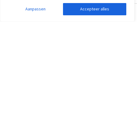
Aanpassen
Accepteer alles
Zoekopdracht aanpassen
Filters weergeven
Veel gestelde vragen
Onze werkwijze
Informatie over prijzen van groepsaccommodaties
Hoe kan ik reserveren?
Annuleren & Verzekeren
Vrijblijvende optie
Adressen
Catering voor groepen
Service en contact
Website