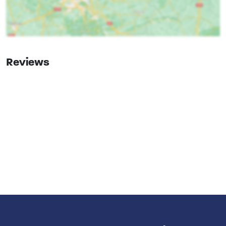
Geschikt als trouwlocatie
Badlinnen inbegrepen
Bedlinnen inbegrepen
Exclusief voor 1 groep
Luxe accommodatie
Reviews
Afstanden tot
Bos & Heide
: <0.5km
Afstand luchthaven
: 25
Restaurant
: <1km
Recreatiewater
: <2km
Winkels
: <1km
Stad- dorpscentrum
: <1km
Bushalte
: <1km
Binnenzwembad
: <25km
Treinstation
: <1km
Keuken
Open keuken