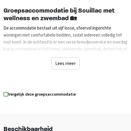
Groepsaccommodatie bij Souillac met
wellness en zwembad 🏡
De accommodatie bestaat uit vijf losse, sfeervol ingerichte
woningen met comfortabele bedden, zodat iedereen volledig tot
rust komt. In de ochtend is er een verse broodjesservice en overdag
kun je ontspannen in het ruime, verwarmde zwembad, de hot tub of
de sauna.
Lees meer
Ook buiten is het heerlijk verblijven. Er zijn terrassen, een eigen tuin
en een omliggend bos van maar liefst 11 hectare, perfect voor
wandelingen, groepsspellen of momenten van rust. Dankzij de
rustige en afgelegen ligging is deze plek zeer geschikt voor
Vergelijk deze groepsaccommodatie
families, groepen en gezelschappen die waarde hechten aan
privacy. De volledig ingerichte buitenkeuken, nieuw in 2025, is ideaal
voor gezamenlijk koken en lange avonden tafelen. Met voldoende
zitplaatsen voor minimaal 26 personen, professionele apparatuur en
een grote houtkachel is het ook op koelere dagen aangenaam om
Beschikbaarheid