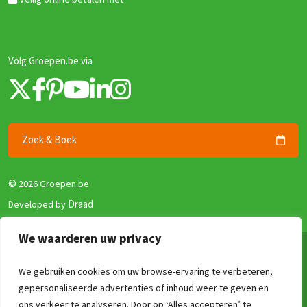
Volg Groepen.be via
Zoek & Boek
©
2026 Groepen.be
Draad
Developed by
We waarderen uw privacy
Algemene voorwaarden
Privacy beleid
We gebruiken cookies om uw browse-ervaring te verbeteren,
gepersonaliseerde advertenties of inhoud weer te geven en
Zekerheid en Garantie
ons verkeer te analyseren. Door op ‘Alles accepteren’ te