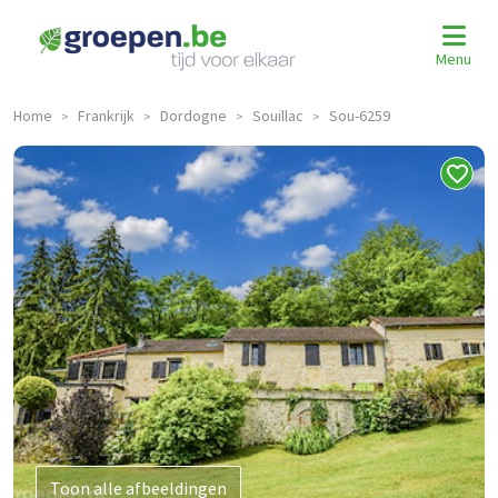
Menu
Home
Frankrijk
Dordogne
Souillac
Sou-6259
>
>
>
>
Toon alle afbeeldingen