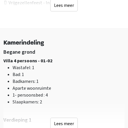
Vrijgezellenfeest - In overleg
Lees meer
Studentengroep - In overleg
Jongeren < 25 jaar - In overleg
Ligging accommodatie
Niet op vakantiepark
Kamerindeling
Dichtbij een stad
Vrij gelegen accommodatie
Begane grond
Bosrijke omgeving
Villa 4 persoons - 01-02
Wastafel
: 1
Faciliteiten (Buiten)
Bad
: 1
Terras overdekt
Badkamers
: 1
Muziek buiten toegestaan
Aparte woonruimte
Fietsenberging
1- persoonsbed
: 4
Tuinmeubilair
Slaapkamers
: 2
Barbecue aanwezig
Kampvuurplaats
Verdieping 1
Trampoline
Lees meer