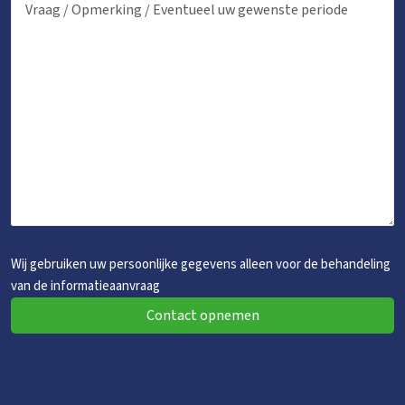
Whirlpool/Hottub
Sauna
Kinderfaciliteiten
Kinderbed tegen betaling
Kinderbedjes
: 2
Kinderstoel
: 0
Kinderbox
: 0
Wij gebruiken uw persoonlijke gegevens alleen voor de behandeling
van de informatieaanvraag
Contact opnemen