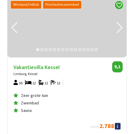
Whirlpool/Hottub
Privé buitenzwembad
Vakantievilla Kessel
9,1
Limburg, Kessel
30
12
12
12
Zeer grote tuin
Zwembad
Sauna
2.788
vanaf