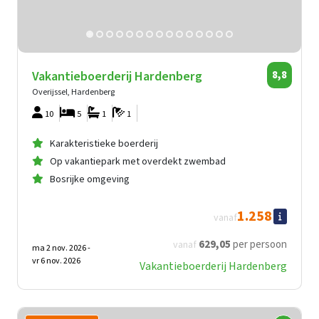
Vakantieboerderij Hardenberg
8,8
Overijssel, Hardenberg
10
5
1
1
Karakteristieke boerderij
Op vakantiepark met overdekt zwembad
Bosrijke omgeving
1.258
vanaf
629
,05
per persoon
vanaf
ma 2 nov. 2026 -
vr 6 nov. 2026
Vakantieboerderij Hardenberg