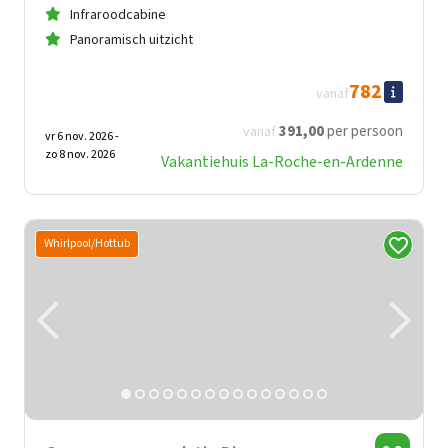
Infraroodcabine
Panoramisch uitzicht
782
vanaf
391
,00
per persoon
vanaf
vr 6 nov. 2026 -
zo 8 nov. 2026
Vakantiehuis La-Roche-en-Ardenne
Whirlpool/Hottub