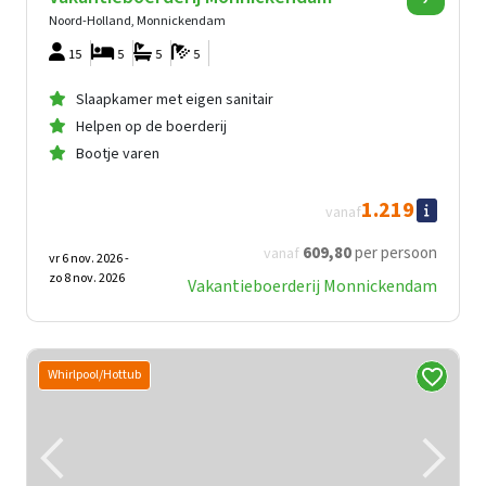
Noord-Holland, Monnickendam
15
5
5
5
Slaapkamer met eigen sanitair
Helpen op de boerderij
Bootje varen
1.219
vanaf
609
,80
per persoon
vanaf
vr 6 nov. 2026 -
zo 8 nov. 2026
Vakantieboerderij Monnickendam
Whirlpool/Hottub