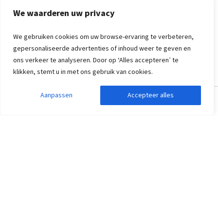
1.434
,50
per persoon
ma 2 nov. 2026 -
We waarderen uw privacy
vr 6 nov. 2026
Vakantieboerderij Groot Agelo
We gebruiken cookies om uw browse-ervaring te verbeteren,
gepersonaliseerde advertenties of inhoud weer te geven en
ons verkeer te analyseren. Door op ‘Alles accepteren’ te
klikken, stemt u in met ons gebruik van cookies.
Aanpassen
Accepteer alles
Zoekopdracht aanpassen
Filters weergeven
Groepsaccommodatie Vollenhove
9,1
Overijssel, Vollenhove
30
10
10
10
Aan rand van camping
Zwembad