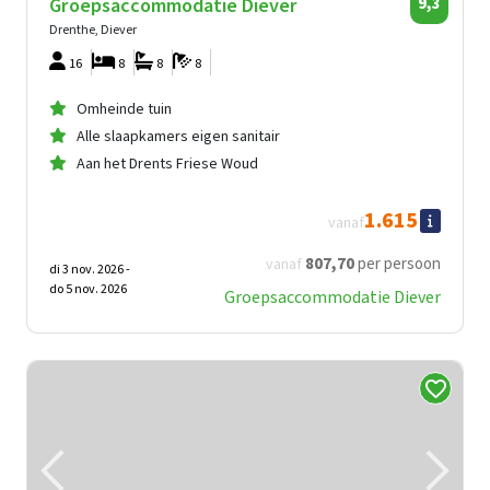
Groepsaccommodatie Diever
9,3
Drenthe, Diever
16
8
8
8
Omheinde tuin
Alle slaapkamers eigen sanitair
Aan het Drents Friese Woud
1.615
vanaf
807
,70
per persoon
vanaf
di 3 nov. 2026 -
do 5 nov. 2026
Groepsaccommodatie Diever