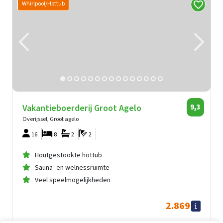
Whirlpool/Hottub
Vakantieboerderij Groot Agelo
9,3
Overijssel, Groot agelo
16
8
2
2
Houtgestookte hottub
Sauna- en welnessruimte
Veel speelmogelijkheden
2.869