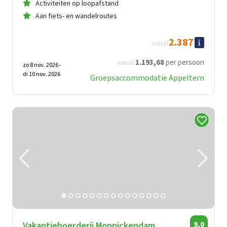
Activiteiten op loopafstand
Aan fiets- en wandelroutes
2.387
vanaf
1.193
,68
per persoon
vanaf
zo 8 nov. 2026 -
di 10 nov. 2026
Groepsaccommodatie Appeltern
Vakantieboerderij Monnickendam
9,0