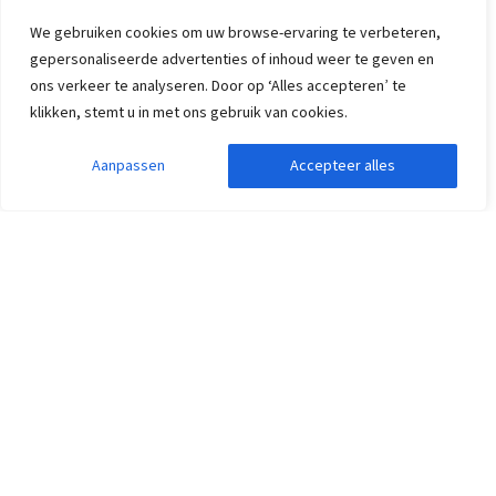
Zij gingen je voor.
We gebruiken cookies om uw browse-ervaring te verbeteren,
gepersonaliseerde advertenties of inhoud weer te geven en
ons verkeer te analyseren. Door op ‘Alles accepteren’ te
klikken, stemt u in met ons gebruik van cookies.
Aanpassen
Accepteer alles
Klaar om meer te verhuren?
Vraag vrijblijvend informatie aan. Onze
accountmanagers nemen persoonlijk contact op en
sturen je meer informatie toe met alle details over onze