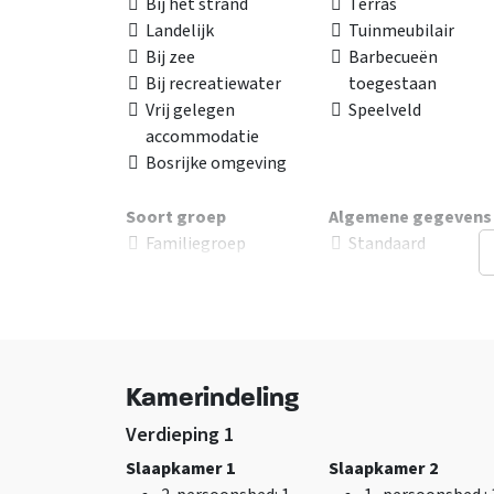
Bij het strand
Terras
Landelijk
Tuinmeubilair
Bij zee
Barbecueën
Bij recreatiewater
toegestaan
Vrij gelegen
Speelveld
accommodatie
Bosrijke omgeving
Soort groep
Algemene gegevens
Familiegroep
Standaard
Vergadergroep
opgemaakte bedd
School
Geschikt als
Zorggroep
trouwlocatie
Vereniging
Badlinnen inbegre
Vriendengroep - in
Bedlinnen inbegre
Kamerindeling
overleg
Gehele jaar geope
Jongeren < 30 jaar
Exclusief voor 1 gr
Verdieping 1
niet toegestaan
Huisdieren niet
Slaapkamer 1
Slaapkamer 2
Studentengroep - In
toegestaan