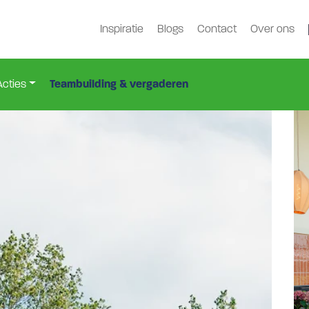
Inspiratie
Blogs
Contact
Over ons
t
Nkh-5056
>
Acties
Teambuilding & vergaderen