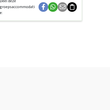
Deel deze
groepsaccommodati
e: