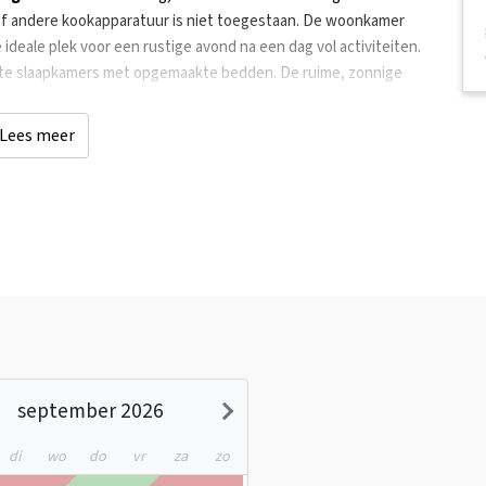
et of andere kookapparatuur is niet toegestaan. De woonkamer
ideale plek voor een rustige avond na een dag vol activiteiten.
chte slaapkamers met opgemaakte bedden. De ruime, zonnige
Lees meer
d en de duinen🏖️
lenvelden (op slechts 100 meter afstand) nabij het charmante
sterduinse Meer, waar diverse vormen van watersport worden
mgeving van het meer vind je ook horecagelegenheden.
september 2026
di
wo
do
vr
za
zo