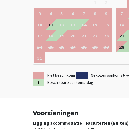
1
2
3
4
5
6
7
8
9
7
10
11
12
13
14
15
16
14
17
18
19
20
21
22
23
21
24
25
26
27
28
29
30
28
31
Niet beschikbaar
Gekozen aankomst- v
Beschikbare aankomstdag
Voorzieningen
Ligging accommodatie
Faciliteiten (Buiten)