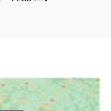
 1
1- persoonsbed
: 4
e
Nederland
Plaats
Zuid-Holland
Noordwijkerhout