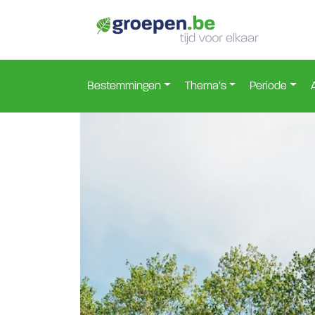
Home
Nederland
Zuid-Holland
Noordwijkerhou
>
>
>
Bestemmingen
Thema’s
Periode