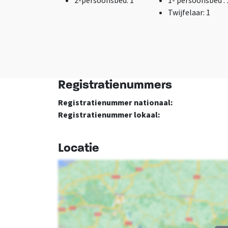
2-persoonsbed
: 1
1- persoonsbed
:
overleg
Slaapkamer met
Twijfelaar
: 1
Mannengroep - In
eigen sanitair
overleg
Luxe accommodati
Sportgroep - In
overleg
Slaapkamer
Overige
Registratienummers
Slaapkamers
: 3
Nu slechts 25%
Registratienummer nationaal:
aanbetaling
Registratienummer lokaal:
Kinderfaciliteiten
Kinderstoel
Locatie
inbegrepen
Kinderbed tegen
betaling
Kinderbedjes
: 1
Kinderstoel
: 2
Kinderbox
: 0