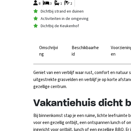
8
3
1
2
Dichtbij strand en duinen
Activiteiten in de omgeving
Dichtbij de Keukenhof
Omschrijvi
Beschikbaarhe
Voorzienin
ng
id
en
Geniet van een verblijf waar rust, comfort en natuur s
uitgestrekte grasvelden en verblijf je op korte afsta
gezellige centrum.
Vakantiehuis dicht b
Bij binnenkomst stap je een ruime, lichte leefruimte
voor een gezellig ontbijt, een ontspannen lunch of 
ingericht voor ontbijt, lunch of een gezellige BBQ. Er 