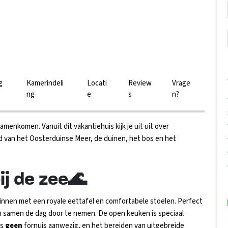
g
Kamerindeli
Locati
Review
Vrage
ng
e
s
n?
amenkomen. Vanuit dit vakantiehuis kijk je uit uit over
nd van het Oosterduinse Meer, de duinen, het bos en het
ij de zee🌊
 binnen met een royale eettafel en comfortabele stoelen. Perfect
om samen de dag door te nemen. De open keuken is speciaal
is
geen
fornuis aanwezig, en het bereiden van uitgebreide