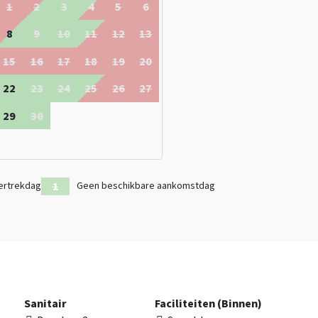
1
2
3
4
5
6
8
9
10
11
12
13
15
16
17
18
19
20
22
23
24
25
26
27
29
30
ertrekdag
Geen beschikbare aankomstdag
Sanitair
Faciliteiten (Binnen)