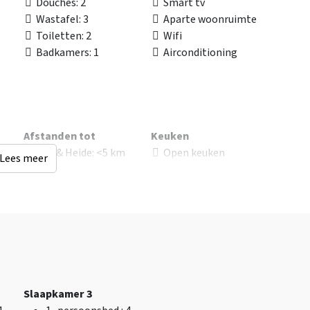
Douches
: 2
Smart tv
Wastafel
: 3
Aparte woonruimte
Toiletten
: 2
Wifi
Badkamers
: 1
Airconditioning
Afstanden tot
Keuken
Bos & Heide
: <5 km
Open keuken
Lees meer
en
Restaurant
: <0.5 km
Koffiezetapparaat
Recreatiewater
: <5 km
Koelkast
Winkels
: <1 km
Oven
pen
Stad- dorpscentrum
:
Vriezer
pen
<1 km
Vaatwasser
nd
Bushalte
: <1 km
Magnetron
oep
Treinstation
: <10 km
Golfbaan
: <5 km
Slaapkamer 3