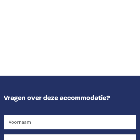
Vloer keuken
: PVC
Kook pitten
: 4
Koelkast
Soort fornuis
: Gas
Oven
Vaatwasser
Magnetron
Slaapkamer
Slaapkamers
: 2
Kinderfaciliteiten
Kinderstoel tegen betaling
Vragen over deze accommodatie?
Kinderbed tegen betaling
Kinderbedjes
: 3
Kinderstoel
: 3
Kinderbox
: 0