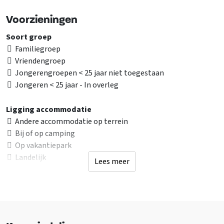
Voorzieningen
Soort groep
Familiegroep
Vriendengroep
Jongerengroepen < 25 jaar niet toegestaan
Jongeren < 25 jaar - In overleg
Ligging accommodatie
Andere accommodatie op terrein
Bij of op camping
Op vakantiepark
Landelijk
Lees meer
Faciliteiten (Buiten)
Terras
Tuin/Erf is omheind
Water/sloot op terrein