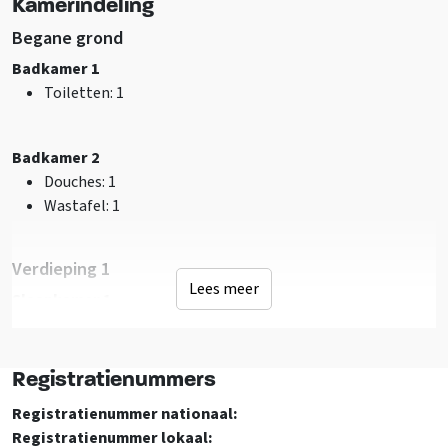
Kamerindeling
Fietsenberging
Barbecueën toegestaan
Begane grond
Speelveld
Badkamer 1
Kampvuurplaats
Toiletten
: 1
Sanitair
Douches
: 1
Badkamer 2
Wastafel
: 1
Douches
: 1
Toiletten
: 1
Wastafel
: 1
Badkamers
: 1
Verdieping 1
Faciliteiten (Binnen)
Lees meer
Slaapkamer 1
Zithoek
1-persoonsbed
: 3
Wifi
TV
Registratienummers
Slaapkamer 2
Bedden
1-persoonsbed
: 3
Registratienummer nationaal:
1- persoonsbed
: 6
Registratienummer lokaal: