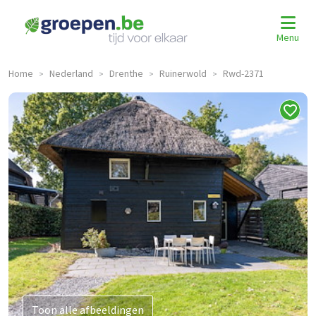
Menu
Home
Nederland
Drenthe
Ruinerwold
Rwd-2371
>
>
>
>
Toon alle afbeeldingen