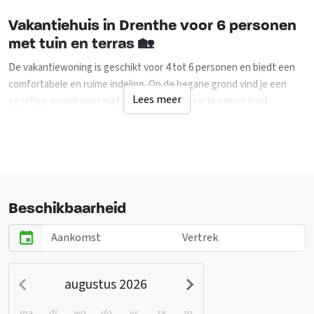
Vakantiehuis in Drenthe voor 6 personen
met tuin en terras 🏡
De vakantiewoning is geschikt voor 4 tot 6 personen en biedt een
comfortabele en ruime indeling. Op de begane grond vind je een
Lees meer
gezellige woonkamer met open keuken, waar je samen kunt
ontspannen en koken. De keuken is volledig uitgerust met onder
andere een inductiekookplaat, vaatwasser, koelkast met vriesvak
en combimagnetron. Daarnaast bevinden zich beneden een douche,
een apart toilet en een hal met bergruimte. Op de bovenverdieping
zijn 2 ruime slaapkamers, elk voorzien van een tweepersoonsbed en
een extra eenpersoonsbed. Alle bedden zijn uitgerust met
Beschikbaarheid
comfortabele matrassen en dekbedden voor een goede nachtrust.
Buiten beschik je over een eigen privé tuin met terras, waar je
heerlijk kunt genieten van de rust en de natuur. Op het park is volop
ruimte voor kinderen om te spelen. Zo is er een speeltuin en kunnen
augustus 2026
kinderen helpen met het voeren van de kippen en geiten, wat zorgt
voor een echte boerderijbeleving. De woning is voorzien van
ma
di
wo
do
vr
za
zo