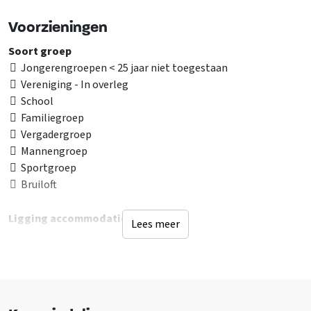
Voorzieningen
Soort groep
Jongerengroepen < 25 jaar niet toegestaan
Vereniging - In overleg
School
Familiegroep
Vergadergroep
Mannengroep
Sportgroep
Bruiloft
Ligging accommodatie
Lees meer
Andere accommodatie op terrein
Bij of op camping
Op vakantiepark
Landelijk
Bij recreatiewater