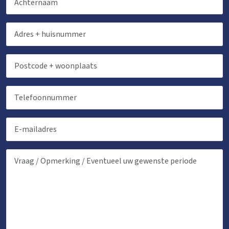
Bedden
Slaapkamers
: 30
Kussens
Dekbedden
Overige
Nu slechts 25% aanbetaling
Kinderen
Kinderbedjes
: 3
Kinderstoel
: 2
Kinderbox
: 1