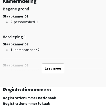
Kamerindeling
Bosrijke omgeving
Begane grond
Faciliteiten (Buiten)
Slaapkamer 01
Terras
2-persoonsbed
: 1
Schommel
Water/sloot op terrein
Verdieping 1
Tafeltennistafel
Barbecue aanwezig
Slaapkamer 02
Barbecueën toegestaan
1- persoonsbed
: 2
Speelveld
Kampvuurplaats
Slaapkamer 03
Lees meer
1- persoonsbed
: 2
Sanitair
Douches
: 10
Toiletten
: 10
Badkamers
: 10
Registratienummers
Registratienummer nationaal:
Faciliteiten (Binnen)
Registratienummer lokaal:
Overhead projector