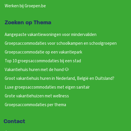
Slaapkamer 19
Werken bij Groepen.be
Wastafel
: 1
Douches
: 1
Zoeken op Thema
Toiletten
: 1
1-persoonsbed
: 3
Aangepaste vakantiewoningen voor mindervaliden
Groepsaccommodaties voor schoolkampen en schoolgroepen
Slaapkamer 20
Groepsaccommodatie op een vakantiepark
Wastafel
: 1
Top 10 groepsaccommodaties bij een stad
Douches
: 1
Vakantiehuis huren met de hond 🐶
Toiletten
: 1
Groot vakantiehuis huren in Nederland, België en Duitsland?
1- persoonsbed
: 3
Luxe groepsaccommodaties met eigen sanitair
Grote vakantiehuizen met wellness
Slaapkamer 21
Groepsaccommodaties per thema
Speelveld (m2)
Badkamers
Baddouche
Contact
Urinoir