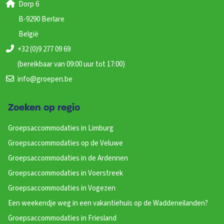
Wastafel
: 1
Dorp 6
Douches
: 1
B-9290 Berlare
Bad
België
Toiletten
: 1
+32 (0)9 277 09 69
Haard/houtkachel
Vloer leefruimte
(bereikbaar van 09:00 uur tot 17:00)
m2 extra recreatie ruimte
info@groepen.be
m2 afmeting woonruimte
3-persoons stapelbed
Zoeken op regio
Twijfelaar
4-persoons stapelbed
Groepsaccommodaties in Limburg
Hoog laag bed
Groepsaccommodaties op de Veluwe
1-persoons slaapbank
Groepsaccommodaties in de Ardennen
Bedstede
2-persoonsbed
Groepsaccommodaties in Voerstreek
2-persoons slaapbank
Groepsaccommodaties in Vogezen
1- persoonsbed
Een weekendje weg in een vakantiehuis op de Waddeneilanden?
2-persoons stapelbed
Groepsaccommodaties in Friesland
Energielabel