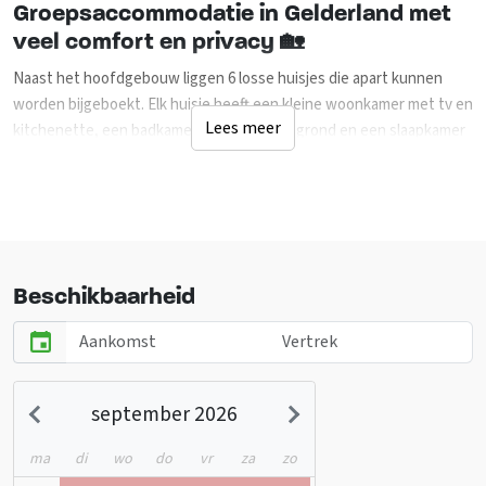
Groepsaccommodatie in Gelderland met
veel comfort en privacy 🏡
Naast het hoofdgebouw liggen 6 losse huisjes die apart kunnen
worden bijgeboekt. Elk huisje heeft een kleine woonkamer met tv en
Lees meer
kitchenette, een badkamer op de begane grond en een slaapkamer
met drie eenpersoonsbedden en een kleine badkamer op de eerste
verdieping. De voormalige restaurantzaal op de begane grond van
het hoofdgebouw is ingericht als grote gemeenschappelijke ruimte.
Hier kan een groep samen eten, recreëren of ontspannen. De
ruimte beschikt over een professionele keuken, een
volautomatische koffiemachine en afwasfaciliteiten. Er is een groot
Beschikbaarheid
projectiescherm met beamer, accessoires en een piano aanwezig.
De ruime tuin met terras, barbecues en speelvoorzieningen biedt
volop mogelijkheden voor buitenactiviteiten. Voetbal, jeu de boules
en georganiseerde groepsactiviteiten kunnen hier uitstekend
september 2026
plaatsvinden. Voor kinderen zijn er skelters en een eenvoudige
speeltuin. De recreatieruimte op de eerste verdieping heeft onder
ma
di
wo
do
vr
za
zo
meer een podium, karaokeset en projectiescherm voor een