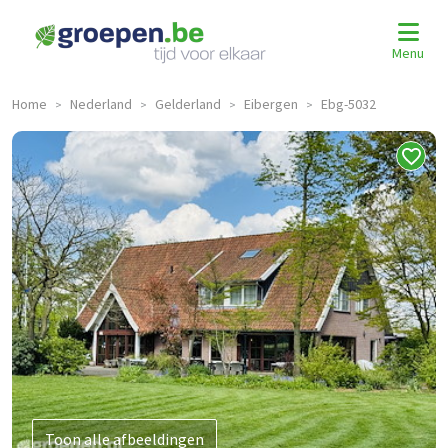
Menu
Home
Nederland
Gelderland
Eibergen
Ebg-5032
>
>
>
>
Toon alle afbeeldingen