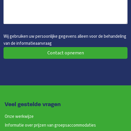
Kinderbedjes
: 2
Aangepaste wastafel
: 1
Kinderstoel
: 2
1-persoonsbed
: 2
Kinderbox
: 1
Slaapkamer 14
Wij gebruiken uw persoonlijke gegevens alleen voor de behandeling
Wastafel
van de informatieaanvraag
Douches
: 1
Toiletten
: 1
Contact opnemen
1-persoonsbed
: 2
Slaapkamer 15
Wastafel
: 1
Douches
: 1
Toiletten
: 1
Veel gestelde vragen
1-persoonsbed
: 2
Onze werkwijze
Slaapkamer 16
Informatie over prijzen van groepsaccommodaties