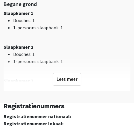
Faciliteiten (Buiten)
Begane grond
Terras
Slaapkamer 1
Tuinmeubilair
Douches
: 1
Jeu de boules
1-persoons slaapbank
: 1
Voetbal-kooi/veld
Barbecueën toegestaan
Speelveld
Slaapkamer 2
Douches
: 1
Sanitair
1-persoons slaapbank
: 1
Badkamers
: 24
Douches
: 24
Lees meer
Slaapkamer 3
Toiletten
: 12
1-persoons slaapbank
: 1
Faciliteiten (Binnen)
Extra recreatie ruimte
Registratienummers
Slaapkamer 4
Vloer leefruimte
: Steen
1-persoons slaapbank
: 1
Registratienummer nationaal:
Muziekcomputer
Registratienummer lokaal:
Tafeltennistafel
CV Aanwezig