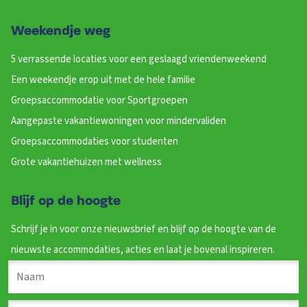
Aantal personen
Bos & Heide
Weekendje weg
Golfbaan
5 verrassende locaties voor een geslaagd vriendenweekend
Skilift
Stad- dorpscentrum
Een weekendje erop uit met de hele familie
Sauna
Groepsaccommodatie voor Sportgroepen
Halte skibus
Aangepaste vakantiewoningen voor mindervaliden
Restaurant
Groepsaccommodaties voor studenten
Treinstation
Afstand luchthaven
Grote vakantiehuizen met wellness
Indoor speeltuin
Bushalte
Blijf op de hoogte
Binnenzwembad
Winkels
Schrijf je in voor onze nieuwsbrief en blijf op de hoogte van de
Recreatiewater
nieuwste accommodaties, acties en laat je bovenal inspireren.
Aangepaste toilet
Aangepaste douche
Aangepast bad
Aantal douchestoelen