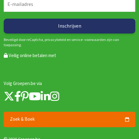
Max. aantal rolstoelgebruikers
Aangepaste wastafel
Kook pitten
Soort fornuis
Vloer keuken
Beveiligd door reCaptcha, privacybeleid en service- voorwaarden zijn van
Slaapkamers
toepassing.
Bedden
Veilig online betalen met
1-persoonsbed
: 3
Slaapkamer vloer
Seizoen Animatie
Kinderbox
: 0
Volg Groepen.be via
Kinderstoel
: 0
Kinderbedjes
Verdieping 2
Zoek & Boek
Slaapkamer 22
Wastafel
: 1