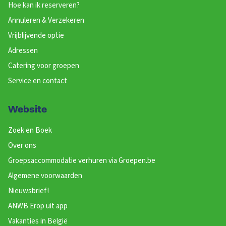
Wastafel
: 1
Hoe kan ik reserveren?
Douches
: 1
Annuleren & Verzekeren
Toiletten
: 1
Vrijblijvende optie
1-persoonsbed
: 3
Adressen
Catering voor groepen
Slaapkamer 17
Service en contact
Wastafel
: 1
Douches
: 1
Toiletten
: 1
Website
1-persoonsbed
: 3
Zoek en Boek
Over ons
Slaapkamer 18
Groepsaccommodatie verhuren via Groepen.be
Wastafel
: 1
Douches
: 1
Algemene voorwaarden
Toiletten
: 1
Nieuwsbrief!
1-persoonsbed
: 3
ANWB Erop uit app
Vakanties in België