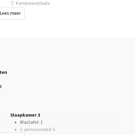
Kampvuurplaats
Lees meer
Afstanden tot
Keuken
oep
Winkels
: < 5 km
Vloer keuken
:
Bushalte
: < 0,5 km
Plavuizen
Treinstation
: < 5 km
Kook pitten
: 4
Koelkast
Soort fornuis
: Gas
Oven
Vriezer
ten
Magnetron
 4
Kinderfaciliteiten
Kinderstoel
: 0
Kinderbox
: 0
Slaapkamer 3
Wastafel
: 1
1-persoonsbed
: 5