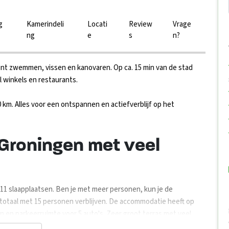
g
Kamerindeli
Locati
Review
Vrage
ng
e
s
n?
unt zwemmen, vissen en kanovaren. Op ca. 15 min van de stad
 winkels en restaurants.
 km. Alles voor een ontspannen en actiefverblijf op het
 Groningen met veel
 slaapplaatsen. Ben je met meer personen, kun je de
totaal met 15 personen verblijven. De accommodatie heeft op
an en parkeerruimte voor 5 auto's. Zeer groot terras met veel
 is een vuurkorf. Aan de waterkant liggen 2 Canadese kano's klaar