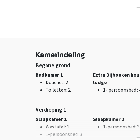
Faciliteiten (Binnen)
Algemene gegevens
m2 afmeting
Exclusief voor 1 gr
woonruimte
: 65
Huisdieren
Stookhout aanwezig
toegestaan
Wifi
Kamerindeling
TV
Begane grond
Badkamer 1
Extra Bijboeken hou
Douches
: 2
lodge
Toiletten
: 2
1- persoonsbed
:
Slaapkamer
Overige
Bedden
: 16
Nu slechts 25%
Slaapkamers
: 3
aanbetaling
Verdieping 1
Slaapkamer 1
Slaapkamer 2
Wastafel
: 1
1-persoonsbed
: 3
1-persoonsbed
: 3