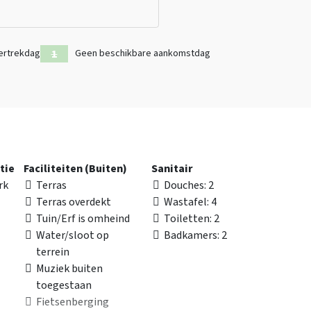
edden, wanneer je met meer dan 11 personen bent dien je de
 houten lodge heeft 4 slaapplekken.
.
ertrekdag
Geen beschikbare aankomstdag
ngen
tie
Faciliteiten (Buiten)
Sanitair
rk
Terras
Douches
: 2
Terras overdekt
Wastafel
: 4
Tuin/Erf is omheind
Toiletten
: 2
Water/sloot op
Badkamers
: 2
terrein
Muziek buiten
toegestaan
Fietsenberging