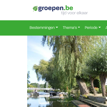
Home
Nederland
Groningen
Wirdum
Wir-1
>
>
>
>
Bestemmingen
Thema’s
Periode