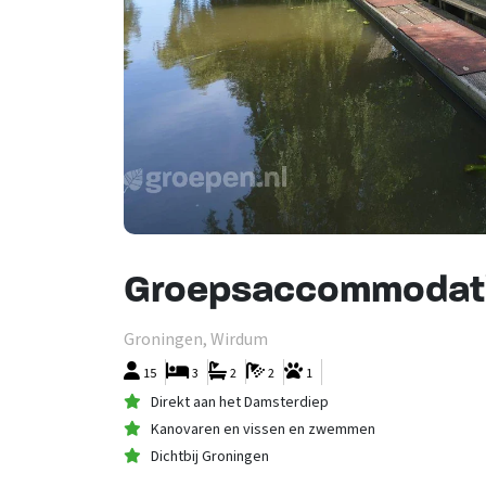
Groepsaccommodati
Groningen, Wirdum
15
3
2
2
1
Direkt aan het Damsterdiep
Kanovaren en vissen en zwemmen
Dichtbij Groningen