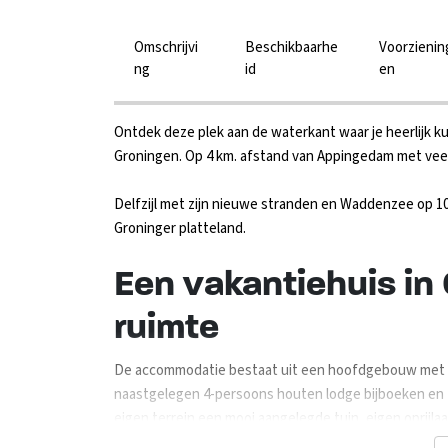
Omschrijvi
Beschikbaarhe
Voorzienin
ng
id
en
Ontdek deze plek aan de waterkant waar je heerlijk k
Groningen. Op 4 km. afstand van Appingedam met veel
Delfzijl met zijn nieuwe stranden en Waddenzee op 10
Groninger platteland.
Een vakantiehuis in
ruimte
De accommodatie bestaat uit een hoofdgebouw met 11
naastgelegen 4-persoons houten lodge bijboeken en 
eigen terrein een mooi aangelegde tuin, eigen oprijla
zitjes en een 12 persoons picknicktafel. Op het terras