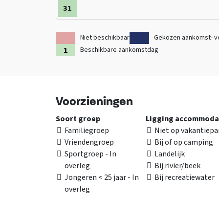
Er zijn 3 slaapkamers met in totaal 11 eenpersoonsb
31
houten lodge bij te huren die op het terrein staat. De
Veiligheid; Rookmelders, brandblussers en blusdeken
Niet beschikbaar
Gekozen aankomst- v
Beschikbare aankomstdag
Bekijk ook de andere
groepsaccommodaties in Groni
Voorzieningen
Soort groep
Ligging accommoda
Familiegroep
Niet op vakantiepa
Vriendengroep
Bij of op camping
Sportgroep - In
Landelijk
overleg
Bij rivier/beek
Jongeren < 25 jaar - In
Bij recreatiewater
overleg