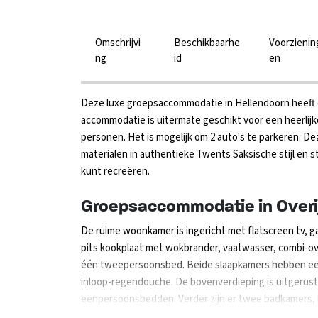
Omschrijvi
Beschikbaarhe
Voorzienin
ng
id
en
Deze luxe groepsaccommodatie in Hellendoorn heeft 
accommodatie is uitermate geschikt voor een heerlijke
personen. Het is mogelijk om 2 auto's te parkeren. 
materialen in authentieke Twents Saksische stijl en sta
kunt recreëren.
Groepsaccommodatie in Overi
De ruime woonkamer is ingericht met flatscreen tv, 
pits kookplaat met wokbrander, vaatwasser, combi-ove
één tweepersoonsbed. Beide slaapkamers hebben een
inloop-regendouche. De bovenverdieping is uitgerust
eenpersoonsbedden. Verder zijn er twee badkamers, b
openslaande terrasdeuren bieden toegang tot een rui