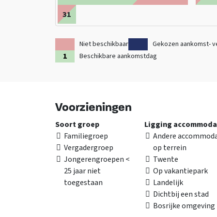
31
Niet beschikbaar
Gekozen aankomst- v
Beschikbare aankomstdag
Voorzieningen
Soort groep
Ligging accommoda
Familiegroep
Andere accommoda
Vergadergroep
op terrein
Jongerengroepen <
Twente
25 jaar niet
Op vakantiepark
toegestaan
Landelijk
Dichtbij een stad
Bosrijke omgeving