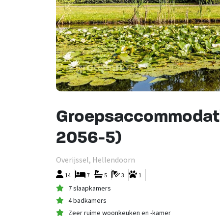
Groepsaccommodati
2056-5)
Overijssel, Hellendoorn
14
7
5
3
1
7 slaapkamers
4 badkamers
Zeer ruime woonkeuken en -kamer