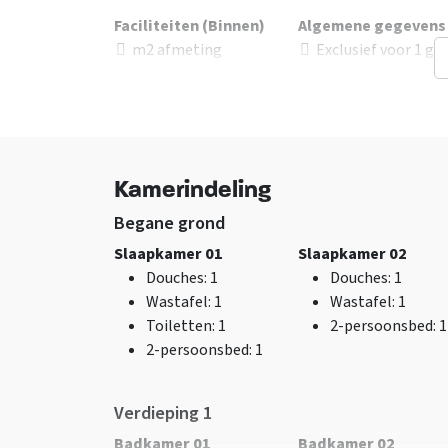
Faciliteiten (Binnen)
Algemene gegevens
m2 afmeting
Exclusief voor 1 gr
woonruimte
: 224
Huisdieren
Zithoek
toegestaan
Haard/houtkachel
:
Luxe accommodati
Gashaard
Wifi
Kamerindeling
TV
Begane grond
Slaapkamer 01
Slaapkamer 02
Douches
: 1
Douches
: 1
Wastafel
: 1
Wastafel
: 1
Toiletten
: 1
2-persoonsbed
: 1
2-persoonsbed
: 1
Keuken
Slaapkamer
Vloer keuken
: Tegels
Bedden
: 14
Verdieping 1
met vloerverwarming
Slaapkamers
: 7
Badkamer 01
Badkamer 02