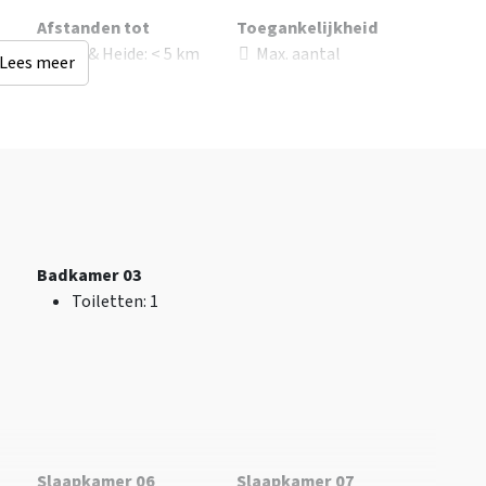
Afstanden tot
Toegankelijkheid
oep
Bos & Heide
: < 5 km
Max. aantal
Lees meer
Restaurant
: < 0,5 km
rolstoelgebruikers
: 2
Recreatiewater
: < 5
Deurbreedte
e
km
aangepast
Winkels
: < 5 km
Rolstoelgeschikt
Stad- dorpscentrum
: <
Drempelloos
5 km
Sauna
: < 0,5 km
Bushalte
: < 10 km
Badkamer 03
Binnenzwembad
: < 10
Toiletten
: 1
km
Treinstation
: < 10 km
Golfbaan
: > 25 km
Overige
Wellness
Fiets en MTB routes
Buitenzwembad (op
Broodjesservice
terrein)
Slaapkamer 06
Slaapkamer 07