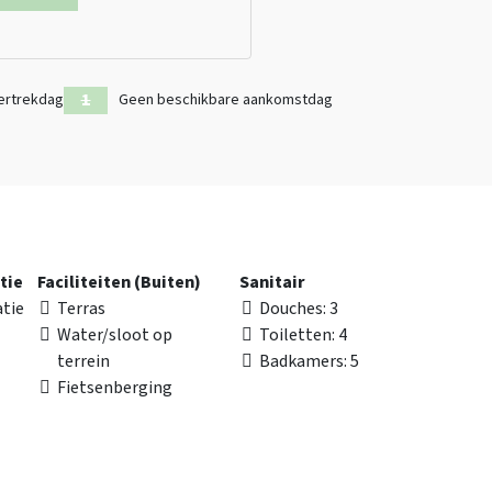
ertrekdag
Geen beschikbare aankomstdag
tie
Faciliteiten (Buiten)
Sanitair
tie
Terras
Douches
: 3
Water/sloot op
Toiletten
: 4
terrein
Badkamers
: 5
Fietsenberging