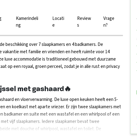
g
Kamerindeli
Locati
Review
Vrage
ng
e
s
n?
de beschikking over 7 slaapkamers en 4 badkamers. De
 vakantie met familie en vrienden en heeft ruimte voor 14
Deze luxe accommodatie is traditioneel gebouwd met duurzame
at op een royaal, groen perceel, zodat je in alle rust en privacy
jssel met gashaard🔥
gashaard en vloerverwarming. De luxe open keuken heeft een 5-
n en koelkast met aparte vriezer. Er zijn twee slaapkamers met
 badkamer en suite met een wastafel en een whirlpool of een
 met vijf slaapkamers. Iedere slaapkamer bevat twee
eide met douche of whirlpool, wastafel en toilet. De
me tuin met groot terras voorzien van luxe tuinmeubelen en