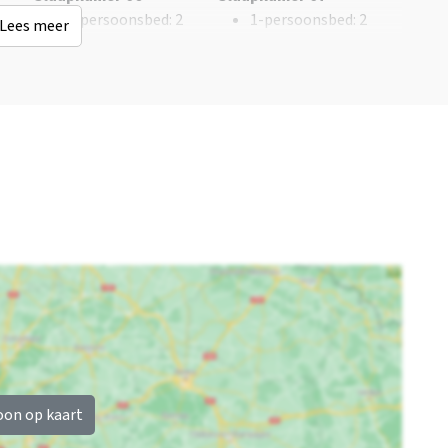
Nederlandse TV
Whirlpool/Hottub
1-persoonsbed
: 2
1-persoonsbed
: 2
Lees meer
zenders
Slaapkamer 05
1-persoonsbed
: 2
oon op kaart