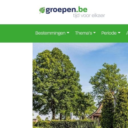
Home
Nederland
Overijssel
Hellendoorn
H
>
>
>
>
Bestemmingen
Thema’s
Periode