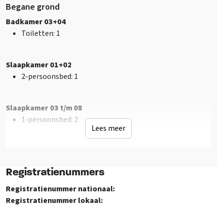
Faciliteiten (Buiten)
Begane grond
Terras
Badkamer 03+04
Terras overdekt
Toiletten
: 1
Tuin/Erf is omheind
Schommel
Glijbaan
Slaapkamer 01+02
Fietsenberging
2-persoonsbed
: 1
Speelveld
Trampoline
Slaapkamer 03 t/m 08
1-persoonsbed
: 2
Sanitair
Lees meer
Toiletten
: 4
Douches
: 2
Verdieping 1
Wastafel
: 2
Badkamer 01+02
Bad
: 2
Registratienummers
Toiletten
: 1
Badkamers
: 2
Wastafel
: 1
Registratienummer nationaal:
Bad
: 1
Registratienummer lokaal:
Faciliteiten (Binnen)
Zithoek