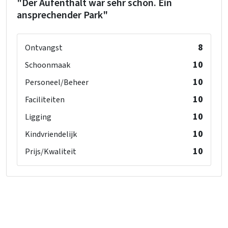
"Der Aufenthalt war sehr schön. Ein
Binnenzwembad (op terrein)
ansprechender Park"
Buitenzwembad (op terrein)
Sauna
8
Ontvangst
Kinderen
10
Schoonmaak
Kinderstoel tegen betaling
10
Personeel/Beheer
Kinderbed tegen betaling
Kinderstoel
: 0
10
Faciliteiten
Kinderbox
: 0
10
Ligging
10
Kindvriendelijk
10
Prijs/Kwaliteit