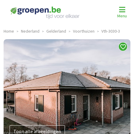
Menu
Home
Nederland
Gelderland
Voorthuizen
Vth-3030-3
>
>
>
>
Toon alle afbeeldingen