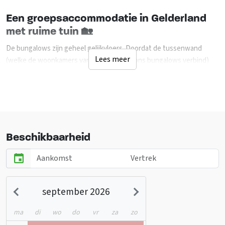
Een groepsaccommodatie in Gelderland
met ruime tuin 🏡
De bungalows zijn geheel gelijkvloers. Doordat de tussenwand
Lees meer
(welke de woonkamers van twee 8-persoons bungalows verbind)
kan worden geopend, is een 16-persoons bungalow ontstaan. Je
beschikt in deze bungalow over een ruime woonkamer met 2 zitjes
en 2 eethoeken voorzien van 2 lcd tv's en 2 sfeerhaarden. Twee
ingerichte keukens; uitgerust met een complete keukeninventaris.
Er zijn twee badkamers met een ligbad. Totaal zijn er 8 slaapkamers
(2 slaapkamers hebben lcd tv's). De bungalow heeft een gedeeltelijk
Beschikbaarheid
overdekt terras met een ruime tuin. Je kunt vrij gebruik maken van
o.a. een midgetgolfbaan, voetbalveld, tennisbaan en het binnen- en
buitenzwembad op het park waar ook een horecagelegenheid
inclusief bowlingbaan is.
september 2026
Met z'n allen een dagje naar een
ma
di
wo
do
vr
za
zo
attractiepark🎡