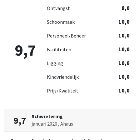
8,0
Ontvangst
Toegankelijkheid
Rolstoelgeschikt
10,0
Schoonmaak
Keuken
10,0
Personeel/Beheer
Koelkast
9,7
Kook pitten
: 2
10,0
Faciliteiten
Vloer keuken
: Anders
10,0
Soort fornuis
: Gas
Ligging
Oven
10,0
Kindvriendelijk
Vriezer
Vaatwasser
10,0
Prijs/Kwaliteit
Magnetron
Slaapkamer
Slaapkamers
: 8
Schwietering
9,7
Bedden
: 16
januari 2026
, Ahaus
Wellness