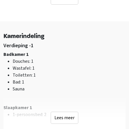
Ligging accommodatie
Andere accommodatie op terrein
Op vakantiepark
Landelijk
Bij recreatiewater
Kamerindeling
Bosrijke omgeving
Verdieping -1
Faciliteiten (Buiten)
Badkamer 1
Terras
Douches
: 1
Wastafel
: 1
Sanitair
Toiletten
: 1
Douches
: 2
Bad
: 1
Toiletten
: 3
Sauna
Badkamers
: 2
Faciliteiten (Binnen)
Slaapkamer 1
Zithoek
1-persoonsbed
: 2
Lees meer
Wifi
TV