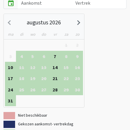
Eén van de leukste activiteiten tijdens de vakantie is zwemmen!
Samen met de kids spetteren in het peuterbad of ontspannen
baantjes trekken. Als gast heb je dagelijks gratis toegang tot het
augustus 2026
overdekt zwembad én het openluchtzwembad. Met mooi weer kun
je ook de verkoeling opzoeken van het meer. Wil je op de sportieve
ma
di
wo
do
vr
za
zo
tour, denk aan outdoor activiteiten als mountainbiken, waterfietsen
1
2
op het meer, vissen, beachvolleyballen en meer. Of huur een fiets
op het park en trek eropuit. De groene omgeving is er perfect voor!
3
4
5
6
7
8
9
Een vakantie in de Eifel betekent een vakantie vol natuurschoon, de
10
11
12
13
14
15
16
mooiste wandelroutes en uitdagende mountainbiketochten. Maar
er is er meer… ga een middagje shoppen in Aken, bezoek met de
17
18
19
20
21
22
23
kids één van de wildparken of beleef alle pret in Phantasialand. De
Eifel heeft veel te bieden.
24
25
26
27
28
29
30
31
Bekijk ook de andere
groepsaccommodaties in de Eifel
Niet beschikbaar
Gekozen aankomst- vertrekdag