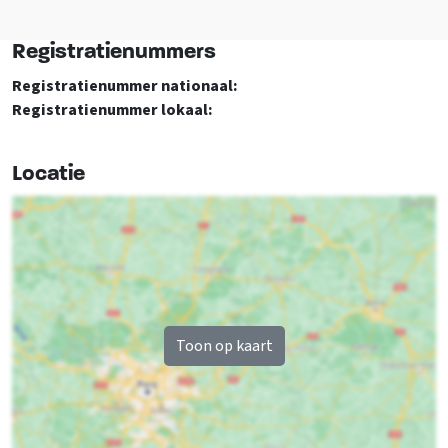
Slaapkamer 2
1-persoonsbed
: 2
Algemene gegevens
Registratienummers
Exclusief voor 1 groep
Registratienummer nationaal:
Huisdieren niet toegestaan
Begane grond
Registratienummer lokaal:
Badkamer 2
Afstanden tot
Toiletten
: 1
Bos & Heide
: < 0,5 km
Locatie
Restaurant
: < 0,5 km
Recreatiewater
: < 0,5 km
Verdieping 1
Winkels
: < 5 km
Badkamer 3
Stad- dorpscentrum
: < 5 km
Douches
: 1
Sauna
: < 0,5 km
Wastafel
: 1
Bushalte
: < 0,5 km
Toiletten
: 1
Binnenzwembad
: < 0,5 km
Toon op kaart
Treinstation
: < 5 km
Golfbaan
: < 5 km
Slaapkamer 3
1-persoonsbed
: 2
Toegankelijkheid