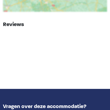
Rolstoelgeschikt
Slaapkamer 4
1-persoonsbed
: 2
Keuken
Vloer keuken
: Laminaat
Reviews
Kook pitten
: 4
Koelkast
Soort fornuis
: Gas
Oven
Vaatwasser
Magnetron
Slaapkamer
Bedden
: 8
Slaapkamers
: 4
Wellness
Binnenzwembad (op terrein)
Buitenzwembad (op terrein)
Vragen over deze accommodatie?
Sauna