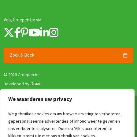
Volg Groepen.be via
Zoek & Boek
©
2026 Groepen.be
Draad
Developed by
We waarderen uw privacy
Algemene voorwaarden
Privacy beleid
We gebruiken cookies om uw browse-ervaring te verbeteren,
gepersonaliseerde advertenties of inhoud weer te geven en
Zekerheid en Garantie
ons verkeer te analyseren. Door op ‘Alles accepteren’ te
Disclaimer
Vergelijk
Wissen
0
/4
klikken, stemt u in met ons gebruik van cookies.