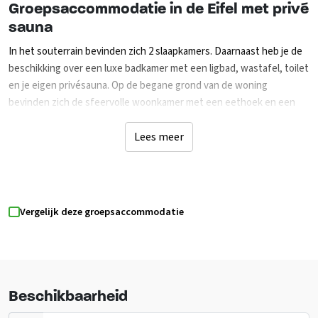
Groepsaccommodatie in de Eifel met privé
sauna
In het souterrain bevinden zich 2 slaapkamers. Daarnaast heb je de
beschikking over een luxe badkamer met een ligbad, wastafel, toilet
en je eigen privésauna. Op de begane grond van de woning
bevinden zich de sfeervolle woonkamer met een eethoek en een
zithoek voorzien van een flatscreen-tv, dvd-speler en radio-/cd-
speler. De compleet ingerichte open keuken beschikt onder andere
Lees meer
over een gaskookplaat, combimagnetron en vaatwasser. Op de
begane grond is eveneens een separaat toilet en een bergruimte
aanwezig. Vanuit de woonkamer loop je zo het balkon, voorzien van
terrasmeubilair, op. De eerste verdieping bestaat uit 2 slaapkamers
Vergelijk deze groepsaccommodatie
en een badkamer. In totaal hebben twee van de vier slaapkamers
ook een flatscreen-tv. Uiteraard beschik je in jouw accommodatie
en op het resort over gratis wifi. Je kunt de auto parkeren op de
centrale parkeerplaats op loopafstand.
Beschikbaarheid
Genieten van de natuur