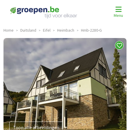
Menu
Home
Duitsland
Eifel
Heimbach
Hmb-2280-G
>
>
>
>
Toon alle afbeeldingen