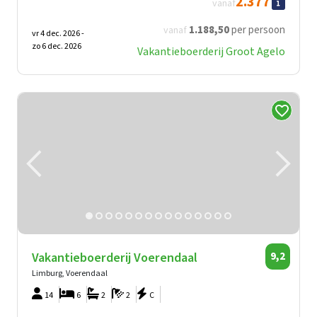
2.377
vanaf
1.188
,50
per persoon
vanaf
vr 4 dec. 2026 -
zo 6 dec. 2026
Vakantieboerderij Groot Agelo
Vakantieboerderij Voerendaal
9,2
Limburg, Voerendaal
14
6
2
2
C