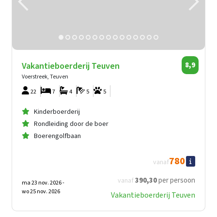
Vakantieboerderij Teuven
8,9
Voerstreek, Teuven
22
7
4
5
5
Kinderboerderij
Rondleiding door de boer
Boerengolfbaan
780
vanaf
390
,30
per persoon
vanaf
ma 23 nov. 2026 -
wo 25 nov. 2026
Vakantieboerderij Teuven