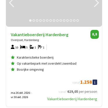
Vakantieboerderij Hardenberg
8,8
Overijssel, Hardenberg
10
5
1
1
Karakteristieke boerderij
Op vakantiepark met overdekt zwembad
Bosrijke omgeving
1.258
vanaf
629
,05
per persoon
vanaf
ma 26 okt. 2026 -
vr 30 okt. 2026
Vakantieboerderij Hardenberg