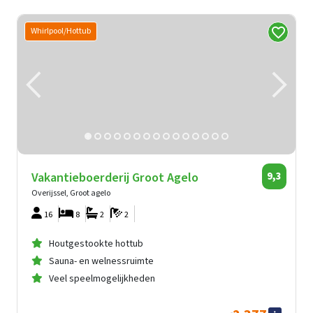
Whirlpool/Hottub
Vakantieboerderij Groot Agelo
9,3
Overijssel, Groot agelo
16
8
2
2
Houtgestookte hottub
Sauna- en welnessruimte
Veel speelmogelijkheden