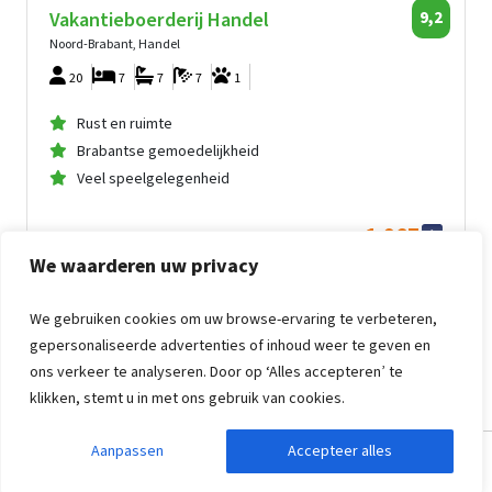
Vakantieboerderij Handel
9,2
Noord-Brabant, Handel
20
7
7
7
1
Rust en ruimte
Brabantse gemoedelijkheid
Veel speelgelegenheid
1.967
vanaf
We waarderen uw privacy
983
,90
per persoon
vanaf
ma 2 nov. 2026 -
vr 6 nov. 2026
Vakantieboerderij Handel
We gebruiken cookies om uw browse-ervaring te verbeteren,
gepersonaliseerde advertenties of inhoud weer te geven en
ons verkeer te analyseren. Door op ‘Alles accepteren’ te
klikken, stemt u in met ons gebruik van cookies.
Aanpassen
Accepteer alles
Zoekopdracht aanpassen
Filters weergeven