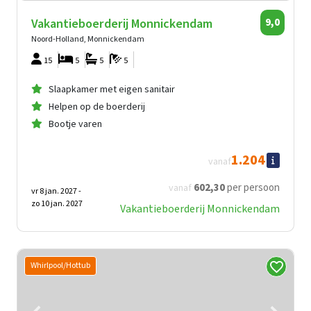
Vakantieboerderij Monnickendam
9,0
Noord-Holland, Monnickendam
15
5
5
5
Slaapkamer met eigen sanitair
Helpen op de boerderij
Bootje varen
1.204
vanaf
602
,30
per persoon
vanaf
vr 8 jan. 2027 -
zo 10 jan. 2027
Vakantieboerderij Monnickendam
Whirlpool/Hottub