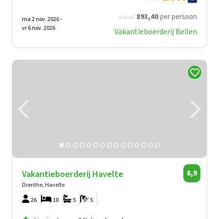
893
,40
per persoon
vanaf
ma 2 nov. 2026 -
vr 6 nov. 2026
Vakantieboerderij Beilen
Vakantieboerderij Havelte
8,9
Drenthe, Havelte
26
10
5
5