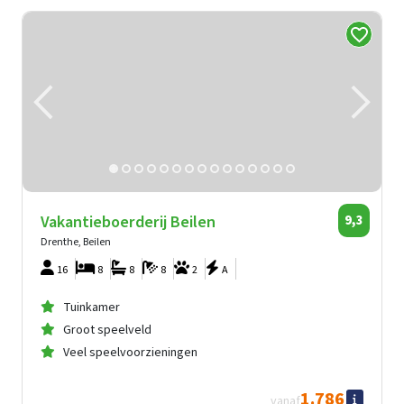
Vakantieboerderij Beilen
9,3
Drenthe, Beilen
16
8
8
8
2
A
Tuinkamer
Groot speelveld
Veel speelvoorzieningen
1.786
vanaf