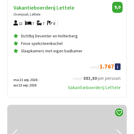
Vakantieboerderij Lettele
9,0
Overijssel, Lettele
12
7
7
8
Dichtbij Deventer en Holterberg
Finse speksteenkachel
Slaapkamers met eigen badkamer
1.767
vanaf
883
,80
per persoon
vanaf
ma 21 sep. 2026 -
wo 23 sep. 2026
Vakantieboerderij Lettele