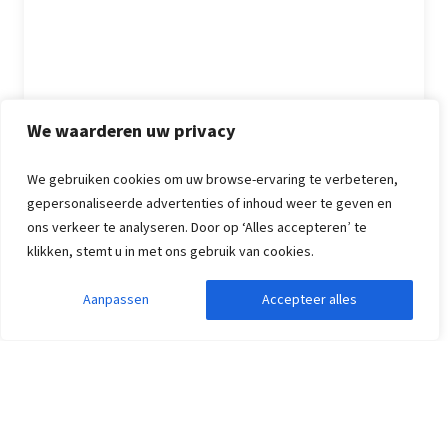
We waarderen uw privacy
Groepsaccommodatie: Knokke
We gebruiken cookies om uw browse-ervaring te verbeteren,
gepersonaliseerde advertenties of inhoud weer te geven en
Bekijk onze website en boek nu jouw ideale vakantiehuis voor
ons verkeer te analyseren. Door op ‘Alles accepteren’ te
een onvergetelijke vakantie aan
de Belgische kust
.
klikken, stemt u in met ons gebruik van cookies.
Vier seizoenen vol
Brocante marktjes in de
Aanpassen
Accepteer alles
avontuur in de Ardennen
Belgische Ardennen
Veel gestelde vragen