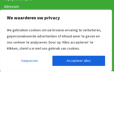
Adressen
Catering voor groepen
We waarderen uw privacy
Service en contact
We gebruiken cookies om uw browse-ervaring te verbeteren,
gepersonaliseerde advertenties of inhoud weer te geven en
Website
ons verkeer te analyseren. Door op ‘Alles accepteren’ te
Zoek en Boek
klikken, stemt u in met ons gebruik van cookies.
Over ons
Aanpassen
Accepteer alles
Groepsaccommodatie verhuren via Groepen.be
Algemene voorwaarden
Nieuwsbrief!
ANWB Erop uit app
Vakanties in België
Werken bij Groepen.be