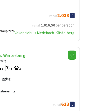
2.033
vanaf
1.016
,50
per persoon
vanaf
 9 aug. 2026
Vakantiehuis Medebach-Küstelberg
is Winterberg
8,5
rberg
3
3
2
 ligging
eatieruimte
623
vanaf