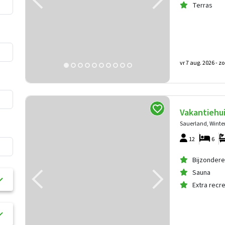
Terras
vr 7 aug. 2026 -
zo
Vakantiehu
Sauerland, Winte
12
6
Bijzondere
Sauna
Extra recr