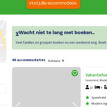
Vind jullie accommodatie
Wacht niet te lang met boeken..
Veel families en groepen boeken nu een weekend weg. Boek sn
×
46
accommodaties
Duitsland
Vakantiehu
Sauerland, Mede
22
9
Speelveld
Modern ing