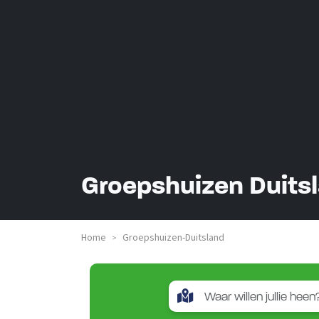
Groepshuizen Duits
Home
Groepshuizen-Duitsland
>