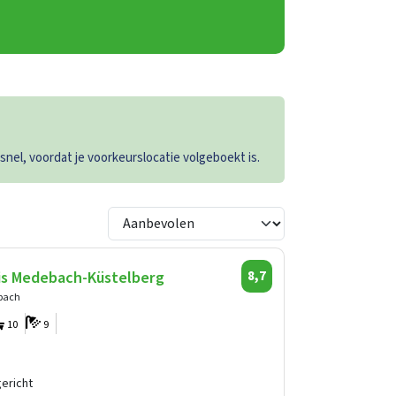
el, voordat je voorkeurslocatie volgeboekt is.
is Medebach-Küstelberg
8,7
bach
10
9
ericht