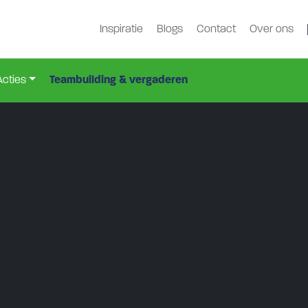
Inspiratie
Blogs
Contact
Over ons
Acties
Teambuilding & vergaderen