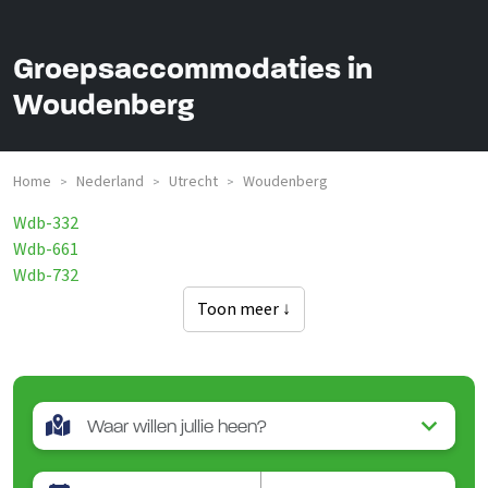
Groepsaccommodaties in
Woudenberg
Home
Nederland
Utrecht
Woudenberg
>
>
>
Wdb-332
Wdb-661
Wdb-732
Toon meer ↓