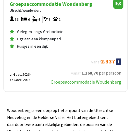
Groepsaccommodatie Woudenberg
9,0
Utrecht, Woudenberg
36
6
6
6
1
Gelegen langs Grebbelinie
Ligt aan een klompenpad
Huisjes in een dijk
2.337
vanaf
1.168
,70
per persoon
vanaf
vr 4 dec. 2026 -
zo 6 dec. 2026
Groepsaccommodatie Woudenberg
Woudenberg is een dorp op het snijpunt van de Utrechtse
Heuvelrug en de Gelderse Vallei. Het buitengebied kent
daardoor twee aantrekkelijke gebieden: de bossen van de