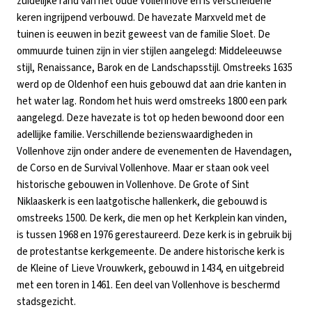
zuidelijke rand van het oude Vollenhove en is verscheidene
keren ingrijpend verbouwd. De havezate Marxveld met de
tuinen is eeuwen in bezit geweest van de familie Sloet. De
ommuurde tuinen zijn in vier stijlen aangelegd: Middeleeuwse
stijl, Renaissance, Barok en de Landschapsstijl. Omstreeks 1635
werd op de Oldenhof een huis gebouwd dat aan drie kanten in
het water lag. Rondom het huis werd omstreeks 1800 een park
aangelegd. Deze havezate is tot op heden bewoond door een
adellijke familie. Verschillende bezienswaardigheden in
Vollenhove zijn onder andere de evenementen de Havendagen,
de Corso en de Survival Vollenhove. Maar er staan ook veel
historische gebouwen in Vollenhove. De Grote of Sint
Niklaaskerk is een laatgotische hallenkerk, die gebouwd is
omstreeks 1500. De kerk, die men op het Kerkplein kan vinden,
is tussen 1968 en 1976 gerestaureerd. Deze kerk is in gebruik bij
de protestantse kerkgemeente. De andere historische kerk is
de Kleine of Lieve Vrouwkerk, gebouwd in 1434, en uitgebreid
met een toren in 1461. Een deel van Vollenhove is beschermd
stadsgezicht.