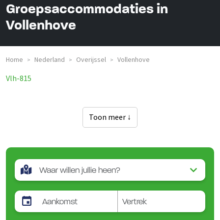
Groepsaccommodaties in
Vollenhove
Home
Nederland
Overijssel
Vollenhove
>
>
>
Vlh-815
Toon meer ↓