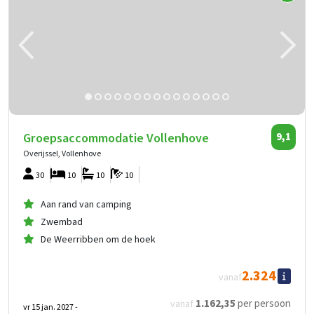
Groepsaccommodatie Vollenhove
9,1
Overijssel, Vollenhove
30
10
10
10
Aan rand van camping
Zwembad
De Weerribben om de hoek
2.324
vanaf
1.162
,35
per persoon
vanaf
vr 15 jan. 2027 -