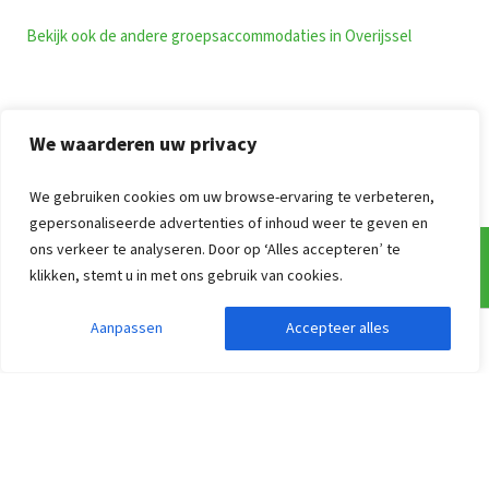
Bekijk ook de andere groepsaccommodaties in Overijssel
Bekijk ook de andere groepsaccommodaties in Overijssel
We waarderen uw privacy
We gebruiken cookies om uw browse-ervaring te verbeteren,
gepersonaliseerde advertenties of inhoud weer te geven en
ons verkeer te analyseren. Door op ‘Alles accepteren’ te
klikken, stemt u in met ons gebruik van cookies.
Veel gestelde vragen
Aanpassen
Accepteer alles
Zoekopdracht aanpassen
Filters weergeven
Onze werkwijze
Informatie over prijzen van groepsaccommodaties
Hoe kan ik reserveren?
Annuleren & Verzekeren
Vrijblijvende optie