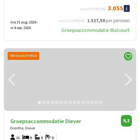
3.055
vanaf
3.340
,00
1.527
,50
per persoon
vanaf
1.670
,00
ma 31 aug. 2026 -
vr 4 sep. 2026
Groepsaccommodatie Walcourt
Whirlpool/Hottub
Groepsaccommodatie Diever
9,3
Drenthe, Diever
16
8
8
8