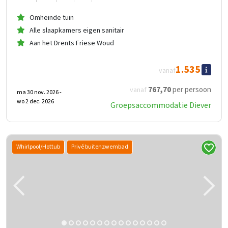
Omheinde tuin
Alle slaapkamers eigen sanitair
Aan het Drents Friese Woud
1.535
vanaf
767
,70
per persoon
vanaf
ma 30 nov. 2026 -
wo 2 dec. 2026
Groepsaccommodatie Diever
Whirlpool/Hottub
Privé buitenzwembad