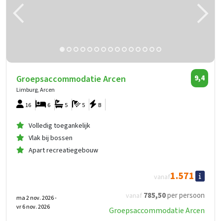
Groepsaccommodatie Arcen
9,4
Limburg, Arcen
16
6
5
5
B
Volledig toegankelijk
Vlak bij bossen
Apart recreatiegebouw
1.571
vanaf
785
,50
per persoon
vanaf
ma 2 nov. 2026 -
vr 6 nov. 2026
Groepsaccommodatie Arcen