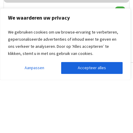
Vakantieboerderij Monnickendam
9,0
We waarderen uw privacy
Noord-Holland, Monnickendam
15
5
5
5
We gebruiken cookies om uw browse-ervaring te verbeteren,
gepersonaliseerde advertenties of inhoud weer te geven en
Slaapkamer met eigen sanitair
ons verkeer te analyseren. Door op ‘Alles accepteren’ te
Helpen op de boerderij
klikken, stemt u in met ons gebruik van cookies.
Bootje varen
Aanpassen
Accepteer alles
1.204
Zoekopdracht aanpassen
Filters weergeven
vanaf
602
,30
per persoon
vanaf
vr 8 jan. 2027 -
zo 10 jan. 2027
Vakantieboerderij Monnickendam
Whirlpool/Hottub