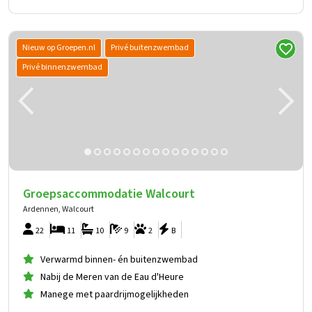
Nieuw op Groepen.nl
Privé buitenzwembad
Privé binnenzwembad
Groepsaccommodatie Walcourt
Ardennen, Walcourt
22
11
10
9
2
B
Verwarmd binnen- én buitenzwembad
Nabij de Meren van de Eau d'Heure
Manege met paardrijmogelijkheden