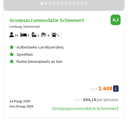
Groepsaccommodatie Schimmert
8,2
Limburg, Schimmert
14
5
2
4
2
Authentieke carréboerderij
Speeltuin
Ruime binnenplaats en tuin
1.608
vanaf
804
,10
per persoon
vanaf
za 8 aug. 2026 -
ma 10 aug. 2026
Groepsaccommodatie Schimmert