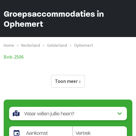
Groepsaccommodaties in
Ophemert
Home
Nederland
Gelderland
Ophemert
>
>
>
Bnb-2506
Toon meer ↓