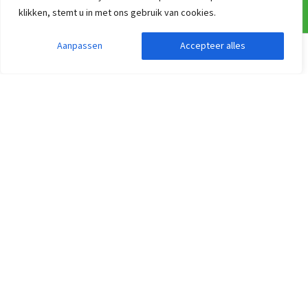
Luxe groepsaccommodaties met eigen sanitair
klikken, stemt u in met ons gebruik van cookies.
Grote vakantiehuizen met wellness
Aanpassen
Accepteer alles
Groepsaccommodaties per thema
Zoekopdracht aanpassen
Filters weergeven
Contact
Dorp 6
B-9290 Berlare
België
+32 (0)9 277 09 69
(bereikbaar van 09:00 uur tot 17:00)
info@groepen.be