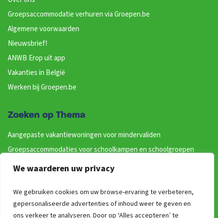
Groepsaccommodatie verhuren via Groepen.be
Algemene voorwaarden
Nieuwsbrief!
ANWB Erop uit app
Vakanties in België
Werken bij Groepen.be
Zoeken op Thema
Aangepaste vakantiewoningen voor mindervaliden
Groepsaccommodaties voor schoolkampen en schoolgroepen
Groepsaccommodatie op een vakantiepark
We waarderen uw privacy
Top 10 groepsaccommodaties bij een stad
We gebruiken cookies om uw browse-ervaring te verbeteren,
Vakantiehuis huren met de hond 🐶
gepersonaliseerde advertenties of inhoud weer te geven en
Groot vakantiehuis huren in Nederland, België en Duitsland?
ons verkeer te analyseren. Door op ‘Alles accepteren’ te