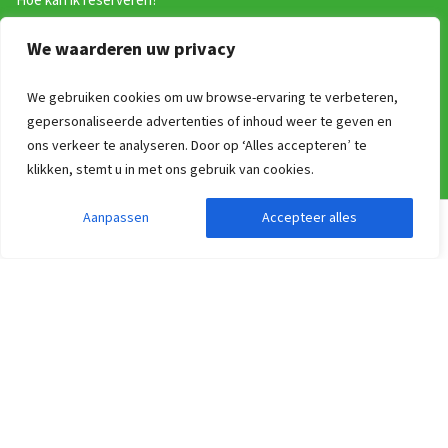
Hoe kan ik reserveren?
Annuleren & Verzekeren
We waarderen uw privacy
Vrijblijvende optie
Adressen
We gebruiken cookies om uw browse-ervaring te verbeteren,
Catering voor groepen
gepersonaliseerde advertenties of inhoud weer te geven en
ons verkeer te analyseren. Door op ‘Alles accepteren’ te
Service en contact
klikken, stemt u in met ons gebruik van cookies.
Website
Aanpassen
Accepteer alles
Zoekopdracht aanpassen
Filters weergeven
Zoek en Boek
Over ons
Groepsaccommodatie verhuren via Groepen.be
Algemene voorwaarden
Nieuwsbrief!
ANWB Erop uit app
Vakanties in België