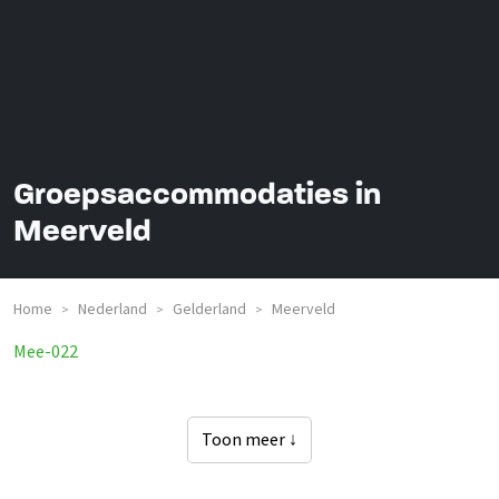
Groepsaccommodaties in
Meerveld
Home
Nederland
Gelderland
Meerveld
>
>
>
Mee-022
Toon meer ↓