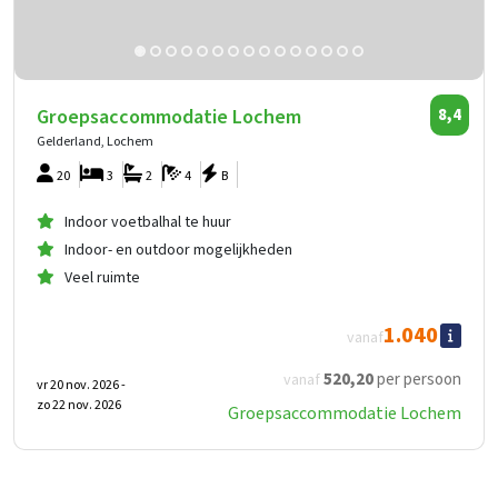
Groepsaccommodatie Lochem
8,4
Gelderland, Lochem
20
3
2
4
B
Indoor voetbalhal te huur
Indoor- en outdoor mogelijkheden
Veel ruimte
1.040
vanaf
520
,20
per persoon
vanaf
vr 20 nov. 2026 -
zo 22 nov. 2026
Groepsaccommodatie Lochem