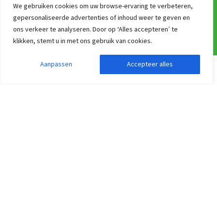
We gebruiken cookies om uw browse-ervaring te verbeteren,
Veel gestelde vragen
gepersonaliseerde advertenties of inhoud weer te geven en
Onze werkwijze
ons verkeer te analyseren. Door op ‘Alles accepteren’ te
Informatie over prijzen van groepsaccommodaties
klikken, stemt u in met ons gebruik van cookies.
Hoe kan ik reserveren?
Aanpassen
Accepteer alles
Zoekopdracht aanpassen
Filters weergeven
Annuleren & Verzekeren
Vrijblijvende optie
Adressen
Catering voor groepen
Service en contact
Website
Zoek en Boek
Over ons
Groepsaccommodatie verhuren via Groepen.be