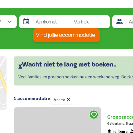
Vind jullie accommodatie
Wacht niet te lang met boeken..
Veel families en groepen boeken nu een weekend weg. Boek sn
×
1 accommodatie
Braamt
Groepsacc
Gelderland, Bra
42
6