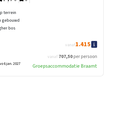
p terrein
ch gebouwd
gher bos
1.415
vanaf
707
,50
per persoon
vanaf
o 6 jan. 2027
Groepsaccommodatie Braamt