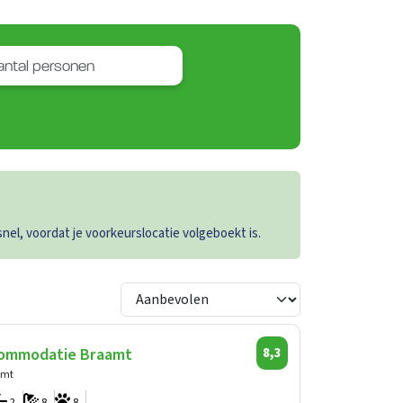
el, voordat je voorkeurslocatie volgeboekt is.
ommodatie Braamt
8,3
amt
2
8
8