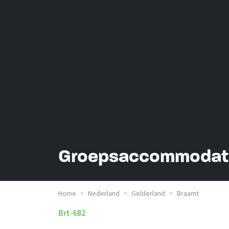
Groepsaccommodati
Home
Nederland
Gelderland
Braamt
>
>
>
Brt-682