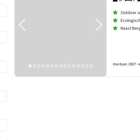
Outdoor o
Ecologis
Naast Ber
ma 4 jan. 2027 -
w