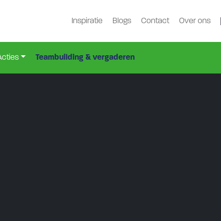
Inspiratie
Blogs
Contact
Over ons
Acties
Teambuilding & vergaderen