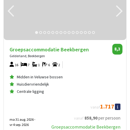
Groepsaccommodatie Beekbergen
8,3
Gelderland, Beekbergen
16
7
1
6
2
Midden in Veluwse bossen
Huisdiervriendelijk
Centrale ligging
1.717
vanaf
858
,90
per persoon
vanaf
ma 31 aug. 2026 -
vr 4 sep. 2026
Groepsaccommodatie Beekbergen