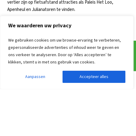
vertier zijn op fietsafstand attracties als Paleis Het Loo,
Apenheul en Julianatoren te vinden.
Bekijk ook de andere groepsaccommodaties in Gelderland
We waarderen uw privacy
We gebruiken cookies om uw browse-ervaring te verbeteren,
gepersonaliseerde advertenties of inhoud weer te geven en
ons verkeer te analyseren. Door op ‘Alles accepteren’ te
Veel gestelde vragen
klikken, stemt u in met ons gebruik van cookies.
Onze werkwijze
Aanpassen
Accepteer alles
Zoekopdracht aanpassen
Filters weergeven
Informatie over prijzen van groepsaccommodaties
Hoe kan ik reserveren?
Annuleren & Verzekeren
Vrijblijvende optie
Adressen
Catering voor groepen