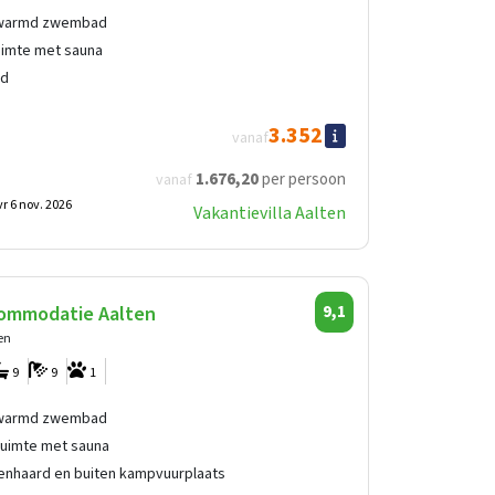
rwarmd zwembad
imte met sauna
rd
3.352
vanaf
1.676
,20
per persoon
vanaf
vr 6 nov. 2026
Vakantievilla Aalten
ommodatie Aalten
9,1
en
9
9
1
rwarmd zwembad
ruimte met sauna
enhaard en buiten kampvuurplaats