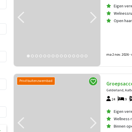
Eigen ve
Welnessru
Open haa
ma 2 nov. 2026 -
Privé buitenzwembad
Groepsacc
Gelderland, Aalt
24
9
Eigen ve
Wellness 
Binnen op