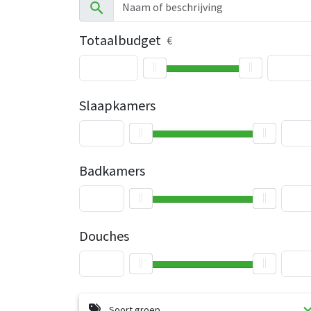
Totaalbudget
€
Slaapkamers
Badkamers
Douches
Soort groep