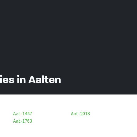
s in Aalten
Aat-1447
Aat-2018
Aat-1763