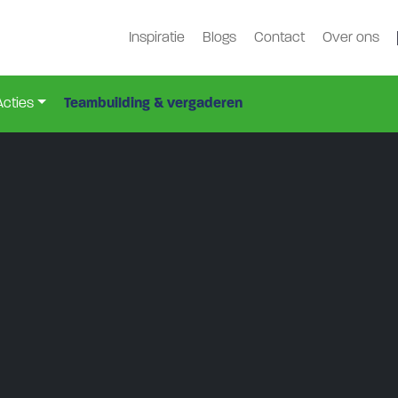
Inspiratie
Blogs
Contact
Over ons
Acties
Teambuilding & vergaderen