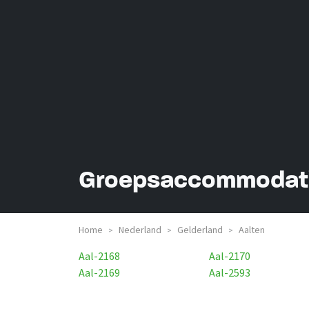
Groepsaccommodatie
Home
Nederland
Gelderland
Aalten
>
>
>
Aal-2168
Aal-2170
Aal-2169
Aal-2593