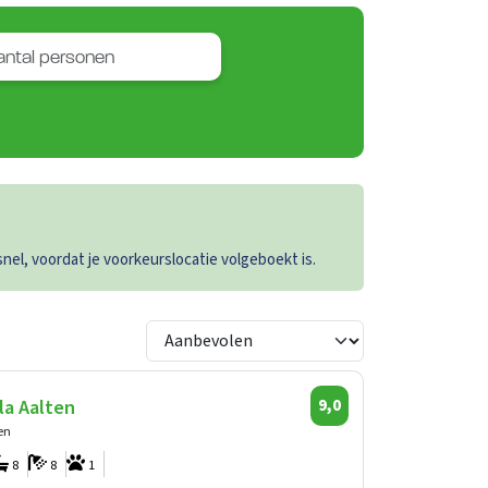
el, voordat je voorkeurslocatie volgeboekt is.
la Aalten
9,0
en
8
8
1