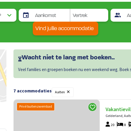
Vind jullie accommodatie
Wacht niet te lang met boeken..
Veel families en groepen boeken nu een weekend weg. Boek sn
×
7
accommodaties
Aalten
Privé buitenzwembad
Vakantievil
Gelderland, Aalt
20
8