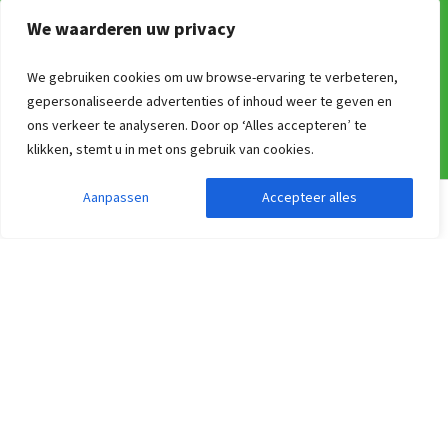
Over ons
We waarderen uw privacy
Groepsaccommodatie verhuren via Groepen.be
Algemene voorwaarden
We gebruiken cookies om uw browse-ervaring te verbeteren,
Nieuwsbrief!
gepersonaliseerde advertenties of inhoud weer te geven en
ANWB Erop uit app
ons verkeer te analyseren. Door op ‘Alles accepteren’ te
klikken, stemt u in met ons gebruik van cookies.
Vakanties in België
Werken bij Groepen.be
Aanpassen
Accepteer alles
Zoekopdracht aanpassen
Filters weergeven
Zoeken op Thema
Aangepaste vakantiewoningen voor mindervaliden
Groepsaccommodaties voor schoolkampen en schoolgroepen
Groepsaccommodatie op een vakantiepark
Top 10 groepsaccommodaties bij een stad
Vakantiehuis huren met de hond 🐶
Groot vakantiehuis huren in Nederland, België en Duitsland?