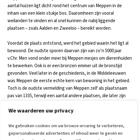
aantal huizen ligt dicht rond het centrum van Meppen in de
inham van een klein stukje bos. Daaromheen zijn vooral
weilanden te vinden en al snel kunnen de nabij liggende
plaatsen – zoals Aalden en Zweeloo – bereikt worden.
Voordat de plaats ontstond, werd het gebied waarin het ligt al
bewoond. De oudste sporen daarvan zijn van zo’n 5000 jaar
v.Chr. Men vond onder meer bij Meppen mesjes om dierenhuiden
te bewerken. Ook is er een bronzen emmer uit de bronstijd
gevonden. Veel later in de geschiedenis, in de Middeleeuwen
was Meppen de eerste echte kern van bewoning in het gebied.
Toch is de oudste vermelding van Meppen zelf als plaatsnaam
pas van 1335, terwijl een aantal andere plaatsen, die later zijn
ontstaan, eerder werden genoemd.
We waarderen uw privacy
Er zijn in Meppen twee inschrijvingen in het
rijksmonumentenregister te vinden. Eén hiervan is Boerderij de
We gebruiken cookies om uw browse-ervaring te verbeteren,
Prakkehof uit 1699, waar een winkelmuseum in gevestigd is. Het
gepersonaliseerde advertenties of inhoud weer te geven en