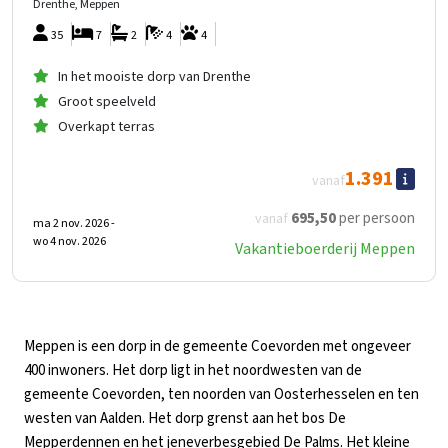
Drenthe, Meppen
35
7
2
4
4
In het mooiste dorp van Drenthe
Groot speelveld
Overkapt terras
1.391
vanaf
695
,50
per persoon
vanaf
ma 2 nov. 2026 -
wo 4 nov. 2026
Vakantieboerderij Meppen
Meppen is een dorp in de gemeente Coevorden met ongeveer
400 inwoners. Het dorp ligt in het noordwesten van de
gemeente Coevorden, ten noorden van Oosterhesselen en ten
westen van Aalden. Het dorp grenst aan het bos De
Mepperdennen en het jeneverbesgebied De Palms. Het kleine