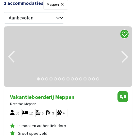
×
2
accommodaties
Filters
Meppen
Vakantieboerderij Meppen
8,6
Drenthe, Meppen
50
12
6
9
4
In mooi en authentiek dorp
Groot speelveld