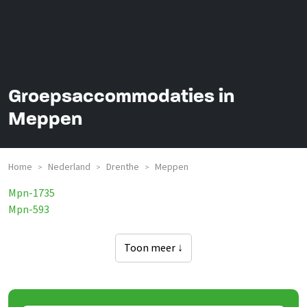
Groepsaccommodaties in
Meppen
Home
Nederland
Drenthe
Meppen
>
>
>
Mpn-1735
Mpn-593
Toon meer ↓