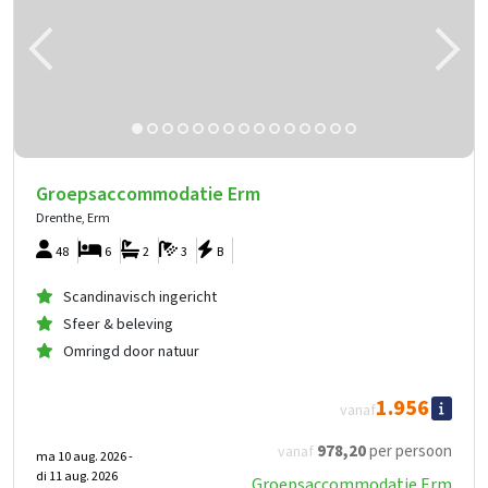
Groepsaccommodatie Erm
Drenthe, Erm
48
6
2
3
B
Scandinavisch ingericht
Sfeer & beleving
Omringd door natuur
1.956
vanaf
978
,20
per persoon
vanaf
ma 10 aug. 2026 -
di 11 aug. 2026
Groepsaccommodatie Erm