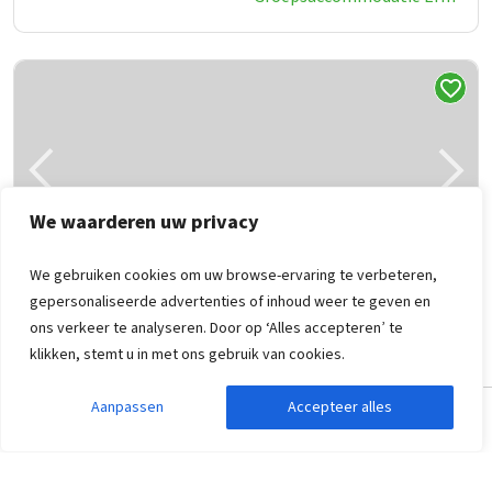
We waarderen uw privacy
We gebruiken cookies om uw browse-ervaring te verbeteren,
gepersonaliseerde advertenties of inhoud weer te geven en
Groepsaccommodatie Erm
7,4
ons verkeer te analyseren. Door op ‘Alles accepteren’ te
Drenthe, Erm
klikken, stemt u in met ons gebruik van cookies.
72
9
2
9
B
Aanpassen
Accepteer alles
Zoekopdracht aanpassen
Filters weergeven
Scandinavisch ingericht
Omringd door natuur
Outdoor activiteiten