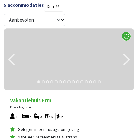
×
5
accommodaties
Erm
Vakantiehuis Erm
Drenthe, Erm
10
5
3
3
B
Gelegen in een rustige omgeving
Nabij een recreatieplas & strand