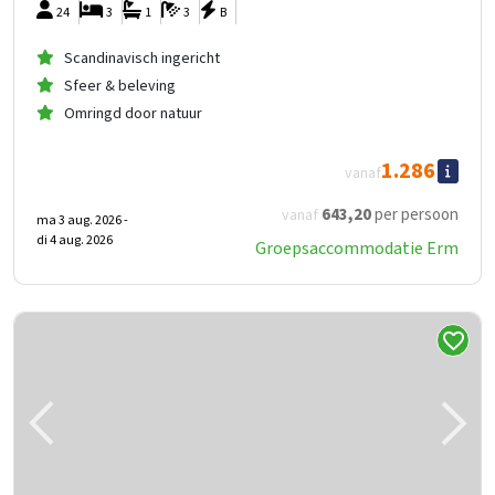
24
3
1
3
B
Scandinavisch ingericht
Sfeer & beleving
Omringd door natuur
1.286
vanaf
643
,20
per persoon
vanaf
ma 3 aug. 2026 -
di 4 aug. 2026
Groepsaccommodatie Erm