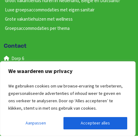
Groot vakantiehuis huren in Nederland, België en Duitsland?
Luxe groepsaccommodaties met eigen sanitair
Grote vakantiehuizen met wellness
Groepsaccommodaties per thema
Contact
Dorp 6
B-9290 Berlare
We waarderen uw privacy
België
We gebruiken cookies om uw browse-ervaring te verbeteren,
+32 (0)9 277 09 69
gepersonaliseerde advertenties of inhoud weer te geven en
(bereikbaar van 09:00 uur tot 17:00)
ons verkeer te analyseren. Door op ‘Alles accepteren’ te
info@groepen.be
klikken, stemt u in met ons gebruik van cookies.
Aanpassen
Accepteer alles