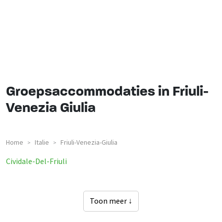
Groepsaccommodaties in Friuli-
Venezia Giulia
Home
Italie
Friuli-Venezia-Giulia
>
>
Groepsaccommodaties In
Cividale-Del-Friuli
Toon meer ↓