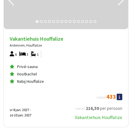
Vakantiehuis Houffalize
Ardennen, Houffalize
6
3
1
Privé-sauna
Houtkachel
Nabij Houffalize
433
vanaf
216
,50
per persoon
vanaf
vr 8 jan. 2027 -
zo 10 jan. 2027
Vakantiehuis Houffalize