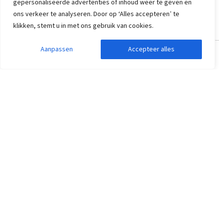
gepersonaliseerde advertenties of inhoud weer te geven en
ons verkeer te analyseren. Door op ‘Alles accepteren’ te
Vakantiehuis Houffalize
klikken, stemt u in met ons gebruik van cookies.
Ardennen, Houffalize
8
4
1
1
2
Aanpassen
Accepteer alles
Zoekopdracht aanpassen
Filters weergeven
Belgische Ardennen
Prachtig uitzicht op de Brouwerij
Ruime omheinde tuin
925
vanaf
462
,50
per persoon
vanaf
ma 28 sep. 2026 -
vr 2 okt. 2026
Vakantiehuis Houffalize