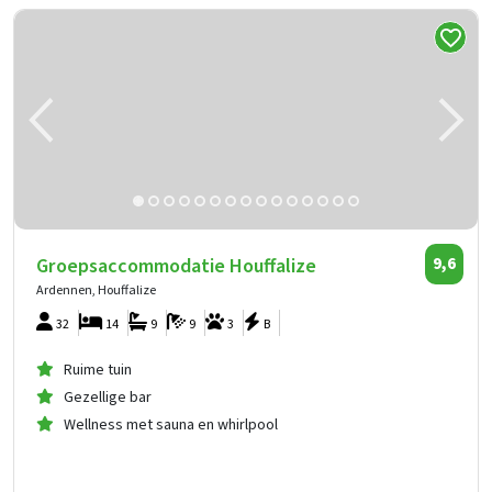
Groepsaccommodatie Houffalize
9,6
Ardennen, Houffalize
32
14
9
9
3
B
Ruime tuin
Gezellige bar
Wellness met sauna en whirlpool