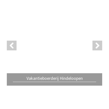
Previ
Next
ous
Vakantieboerderij Hindeloopen