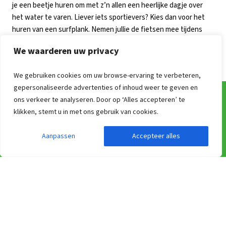
je een beetje huren om met z’n allen een heerlijke dagje over
het water te varen. Liever iets sportievers? Kies dan voor het
huren van een surfplank. Nemen jullie de fietsen mee tijdens
jullie weekendje weg in een groepsaccommodatie aan het
We waarderen uw privacy
IJsselmeer? Fiets dan de
Zuiderzee route
van maar liefst 400
km lang!
We gebruiken cookies om uw browse-ervaring te verbeteren,
gepersonaliseerde advertenties of inhoud weer te geven en
ons verkeer te analyseren. Door op ‘Alles accepteren’ te
klikken, stemt u in met ons gebruik van cookies.
Veel gestelde vragen
Onze werkwijze
Aanpassen
Accepteer alles
Informatie over prijzen van groepsaccommodaties
Hoe kan ik reserveren?
Annuleren & Verzekeren
Vrijblijvende optie
Adressen
Catering voor groepen