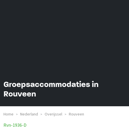
Groepsaccommodaties in
Rouveen
Home
Nederland
Overijssel
Rouveen
>
>
>
Rvn-1936-D