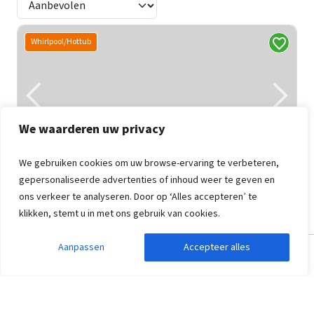
Whirlpool/Hottub
We waarderen uw privacy
We gebruiken cookies om uw browse-ervaring te verbeteren,
gepersonaliseerde advertenties of inhoud weer te geven en
Groepsaccommodatie Rouveen
9,2
ons verkeer te analyseren. Door op ‘Alles accepteren’ te
Overijssel, Rouveen
klikken, stemt u in met ons gebruik van cookies.
48
24
7
7
Aanpassen
Accepteer alles
Zoekopdracht aanpassen
Filters weergeven
Wellnessvoorzieningen
Volop vermaak indoor
Dichtbij natuur en stad