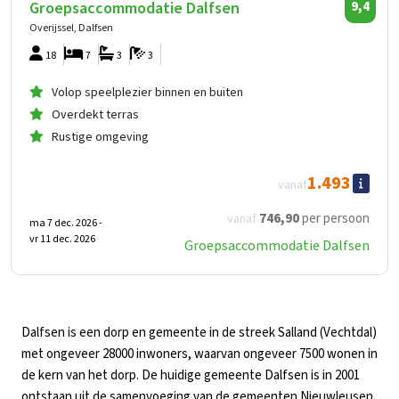
Groepsaccommodatie Dalfsen
9,4
Overijssel, Dalfsen
18
7
3
3
Volop speelplezier binnen en buiten
Overdekt terras
Rustige omgeving
1.493
vanaf
746
,90
per persoon
vanaf
ma 7 dec. 2026 -
vr 11 dec. 2026
Groepsaccommodatie Dalfsen
Dalfsen is een dorp en gemeente in de streek Salland (Vechtdal)
met ongeveer 28000 inwoners, waarvan ongeveer 7500 wonen in
de kern van het dorp. De huidige gemeente Dalfsen is in 2001
ontstaan uit de samenvoeging van de gemeenten Nieuwleusen