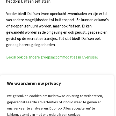
het dorp Dalfsen zelf staan.
Verder biedt Dalfsen twee openlucht zwembaden en zijn er tal
van andere mogelijkheden tot buitensport. Zo kunnen er kano’s
of sloepen gehuurd worden, maar ook fietsen. Er kan
gewandeld worden in de omgeving en ook gerust, gespeeld en
gevist op de recreatiestrandjes. Tot slot biedt Dalfsen ook
genoeg horeca gelegenheden.
Bekijk ook de andere groepsaccommodaties in Overijssel
De naam Dalfsen komt voor het eerst officieel voor in 1231, maar
We waarderen uw privacy
is de enige grotere plaats aan de Overijsselse Vecht die nooit
stadrechten heeft gekregen. Aan de zuidrand van Dalfsen, vlak
We gebruiken cookies om uw browse-ervaring te verbeteren,
bij de Overijsselse Vecht, staat de Westermolen, een houten
gepersonaliseerde advertenties of inhoud weer te geven en
stellingmolen uit 1818. Op de grens met Nieuwleusen staat de
ons verkeer te analyseren. Door op ‘Alles accepteren’ te
stellingmolen Massier die in 2008 werd gerestaureerd. In 2015
klikken, stemt u in met ons gebruik van cookies.