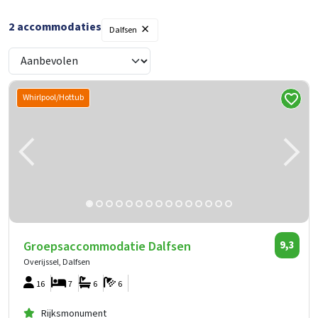
×
2
accommodaties
Dalfsen
Whirlpool/Hottub
Groepsaccommodatie Dalfsen
9,3
Overijssel, Dalfsen
16
7
6
6
Rijksmonument